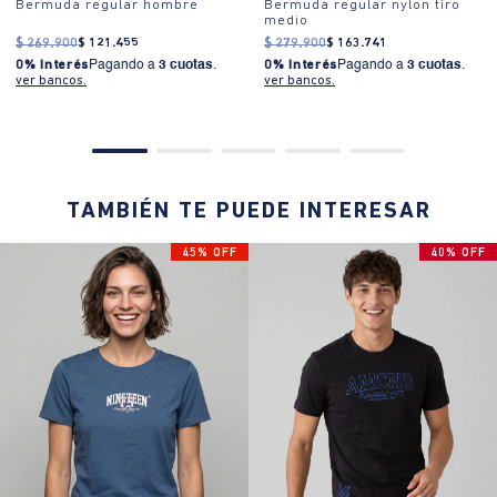
Bermuda regular hombre
Bermuda regular nylon tiro
medio
$
269
.
900
$
121
.
455
$
279
.
900
$
163
.
741
0% Interés
Pagando a
3 cuotas
.
0% Interés
Pagando a
3 cuotas
.
ver bancos.
ver bancos.
TAMBIÉN TE PUEDE INTERESAR
45% OFF
40% OFF