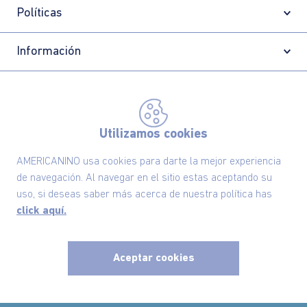
Políticas
Información
Localizador de tiendas
Utilizamos cookies
AMERICANINO usa cookies para darte la mejor experiencia
de navegación. Al navegar en el sitio estas aceptando su
uso, si deseas saber más acerca de nuestra política has
click aquí.
Aceptar cookies
Comodin S.A.S | NIT: 800.069.933-6
©2025 Americanino, todos los derechos reservados
x