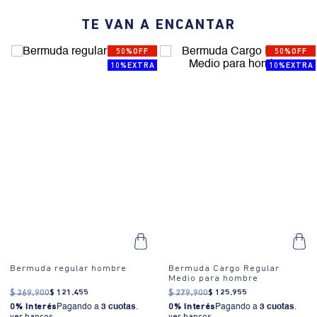
¿Cómo se usa?:
Ideal para climas cálidos, ofrece frescura con su
TE VAN A ENCANTAR
largo corto y tiro medio.
50%OFF
50%OFF
10%EXTRA
10%EXTRA
Bermuda regular hombre
Bermuda Cargo Regular
Medio para hombre
$
269
.
900
$
121
.
455
$
279
.
900
$
125
.
955
0% Interés
Pagando a
3 cuotas
.
0% Interés
Pagando a
3 cuotas
.
ver bancos.
ver bancos.