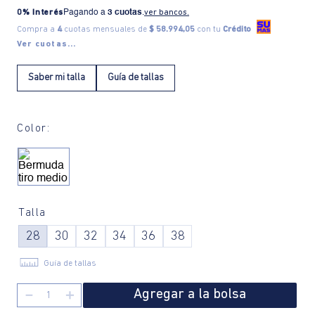
0% Interés
Pagando a
3 cuotas
.
ver bancos.
Compra a
4
cuotas mensuales de
$ 58.994,05
con tu
Crédito
Ver cuotas...
Saber mi talla
Guía de tallas
Color:
Talla
28
30
32
34
36
38
Guía de tallas
Agregar a la bolsa
－
＋