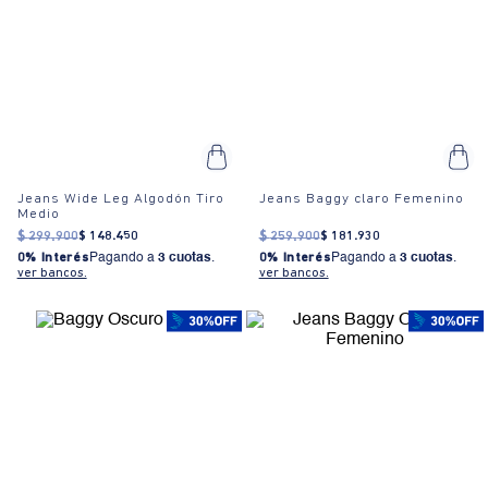
Jeans Wide Leg Algodón Tiro
Jeans Baggy claro Femenino
Medio
$
299
.
900
$
148
.
450
$
259
.
900
$
181
.
930
0% Interés
Pagando a
3 cuotas
.
0% Interés
Pagando a
3 cuotas
.
ver bancos.
ver bancos.