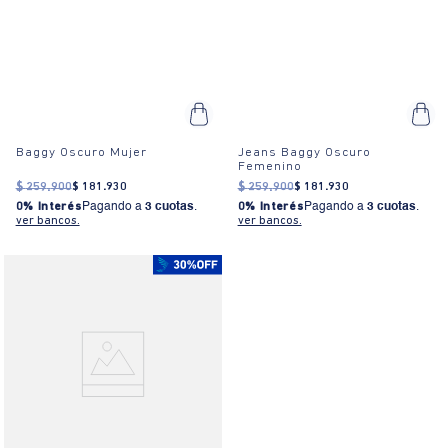
Baggy Oscuro Mujer
Jeans Baggy Oscuro
Femenino
$
259
.
900
$
181
.
930
$
259
.
900
$
181
.
930
0% Interés
Pagando a
3 cuotas
.
0% Interés
Pagando a
3 cuotas
.
ver bancos.
ver bancos.