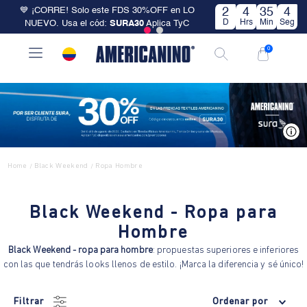
💙 ¡CORRE! Solo este FDS 30%OFF en LO
2
4
35
3
D
Hrs
Min
Seg
NUEVO. Usa el cód:
SURA30
Aplica TyC
0
V
Home
Black Weekend
Ropa Hombre
/
/
Black Weekend - Ropa para
Hombre
Black Weekend - ropa para hombre
: propuestas superiores e inferiores
con las que tendrás looks llenos de estilo. ¡Marca la diferencia y sé único!
Filtrar
Ordenar por