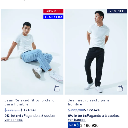
40% OFF
25% OFF
10%EXTRA
Jean Relaxed fit tono claro
Jean negro recto para
para hombre
hombre
$
229
.
900
$
124
.
146
$
229
.
900
$
172
.
425
0% Interés
Pagando a
3 cuotas
.
0% Interés
Pagando a
3 cuotas
.
ver bancos.
ver bancos.
$ 160.930