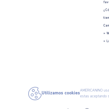
fav
¿C
tie
Can
» 
» L
AMERICANINO usa c
Utilizamos cookies
estas aceptando s