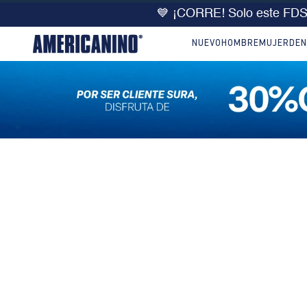
💙 ¡CORRE! Solo este FD
NUEVO
HOMBRE
MUJER
DEN