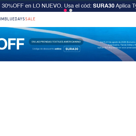
S 30%OFF en LO NUEVO. Usa el cód:
SURA30
Aplica 
IM
BLUEDAYS
SALE