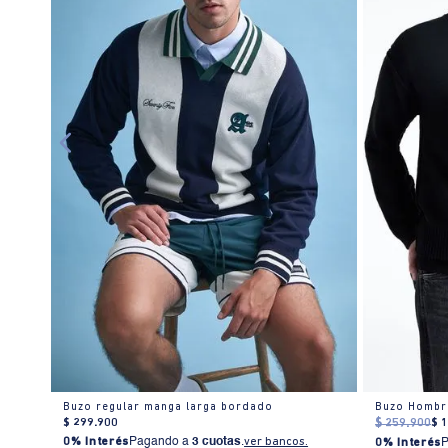
re
Buzo regular manga larga bordado
$
299
.
900
$
259
.
900
$
0% Interés
Pagando a
3 cuotas
.
ver bancos.
0% Interés