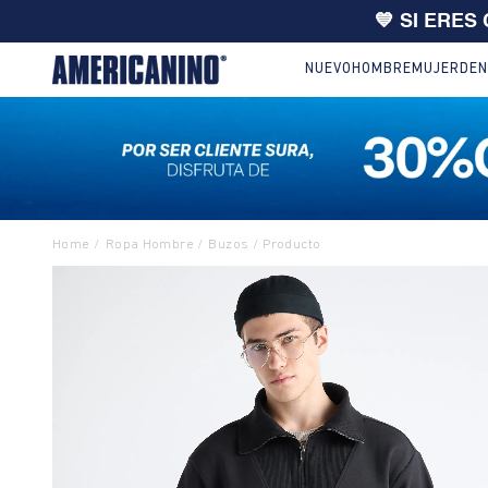
🔥
10% EXTRA en compras desde
NUEVO
HOMBRE
MUJER
DEN
Ropa Hombre
Buzos