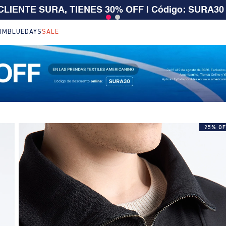
 $199.000 | 15% EXTRA desde $400.000 en SALE
| T
IM
BLUEDAYS
SALE
25% OF