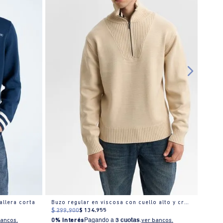
allera corta
Buzo regular en viscosa con cuello alto y cremallera
$
299
.
900
$
134
.
955
$
269
bancos.
0% Interés
Pagando a
3 cuotas
.
ver bancos.
0% I