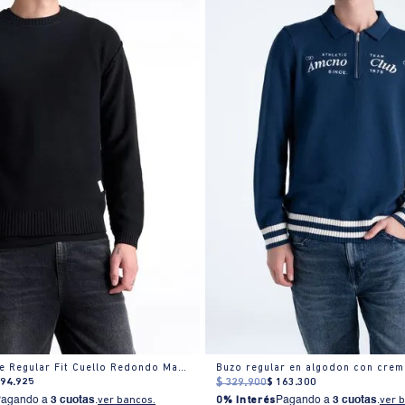
Buzo Hombre Regular Fit Cuello Redondo Manga Larga Algodón
Buzo regular en algodon con crem
194
.
925
$
329
.
900
$
163
.
300
Pagando a
3 cuotas
.
ver bancos.
0% Interés
Pagando a
3 cuotas
.
ver 