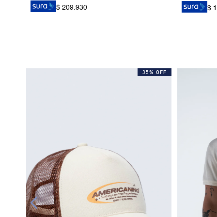
$ 209.930
$ 
35% OFF