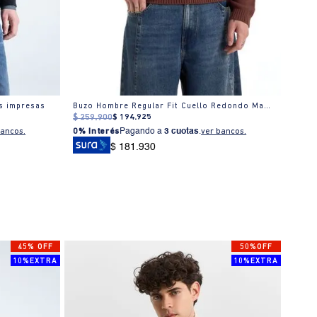
as impresas
Buzo Hombre Regular Fit Cuello Redondo Manga Larga Algodón
$
259
.
900
$
194
.
925
$
299
0% I
bancos.
0% Interés
Pagando a
3 cuotas
.
ver bancos.
$ 181.930
45% OFF
50%OFF
10%EXTRA
10%EXTRA