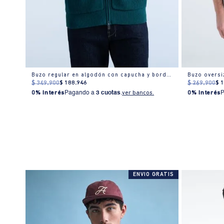
Buzo regular en algodón con capucha y bordado
Buzo oversi
$
349
.
900
$
188
.
946
$
269
.
900
$
0% Interés
Pagando a
3 cuotas
.
ver bancos.
0% Interés
% OFF
ENVIO GRATIS