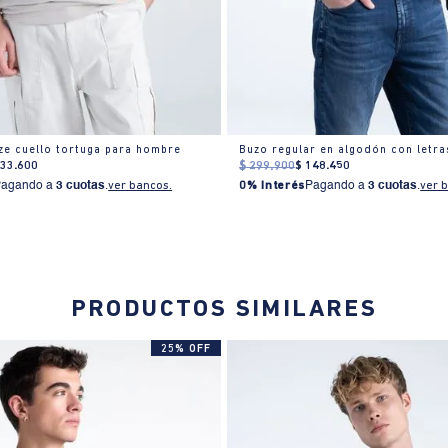
ze cuello tortuga para hombre
Buzo regular en algodón con letr
133
.
600
$
299
.
900
$
148
.
450
Pagando a
3 cuotas
.
ver bancos.
0% Interés
Pagando a
3 cuotas
.
ver 
PRODUCTOS SIMILARES
25% OFF