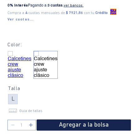
0% Interés
Pagando a
3 cuotas
.
ver bancos.
Compra a
4
cuotas mensuales de
$ 7921,86
con tu
Crédito
Ver cuotas...
Color:
Talla
L
Guía de tallas
Agregar a la bolsa
－
＋