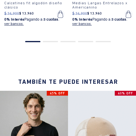
Calcetines fit algodón diseño
Medias Largas Entrelazos x
clásico
Americanino
$
34
.
900
$
13
.
960
$
34
.
900
$
13
.
960
0% Interés
Pagando a
3 cuotas
.
0% Interés
Pagando a
3 cuotas
.
ver bancos.
ver bancos.
TAMBIÉN TE PUEDE INTERESAR
45% OFF
40% OFF