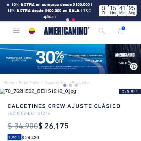
🔥
10% EXTRA en compras desde $199.000 |
3
15
41
25
15% EXTRA desde $400.000 en SALE
| T&C
D
Hrs
Min
Seg
aplican
0
V
Ropa Mujer
Accesorios
25% OFF
CALCETINES CREW AJUSTE CLÁSICO
762H502
-
BEI151216
$
34
.
900
$
26
.
175
$ 24.430