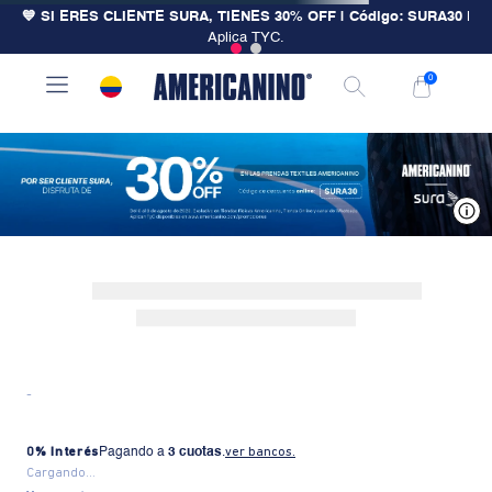
💙 SI ERES CLIENTE SURA, TIENES 30% OFF | Código: SURA30
|
Aplica TYC.
0
V
-
0% Interés
Pagando a
3 cuotas
.
ver bancos.
Cargando...