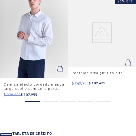
25% OFF
Pantalón straight tiro alto
$ 249.900
$ 187.425
Camisa efecto bordado manga
larga cuello camisero para
hombre
$ 239.900
$ 107.955
TARJETA DE CRÉDITO