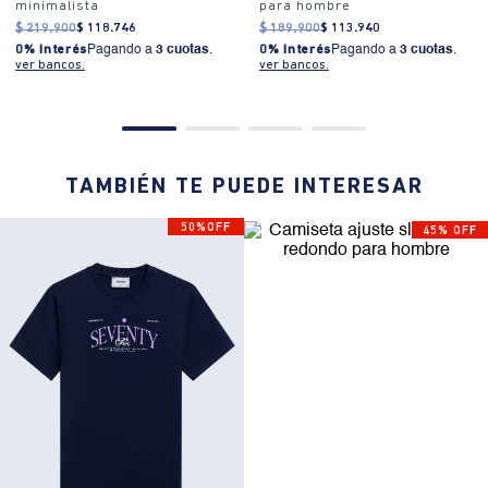
minimalista
para hombre
$
219
.
900
$
118
.
746
$
189
.
900
$
113
.
940
0% Interés
Pagando a
3 cuotas
.
0% Interés
Pagando a
3 cuotas
.
ver bancos.
ver bancos.
TAMBIÉN TE PUEDE INTERESAR
50%OFF
45% OFF