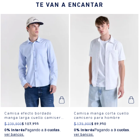
TE VAN A ENCANTAR
50%OFF
50%OFF
10%EXTRA
Camisa efecto bordado
Camisa manga corta cuello
manga larga cuello camisero
camisero para hombre
para hombre
$
239
.
900
$
107
.
955
$
179
.
900
$
89
.
950
0% Interés
Pagando a
3 cuotas
.
0% Interés
Pagando a
3 cuotas
.
ver bancos.
ver bancos.