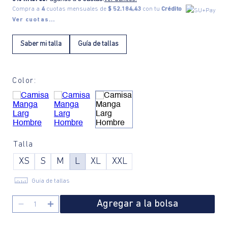
Compra a
4
cuotas mensuales de
$ 52.184,43
con tu
Crédito
Ver cuotas...
Saber mi talla
Guía de tallas
Color:
Talla
XS
S
M
L
XL
XXL
Guía de tallas
Agregar a la bolsa
－
＋