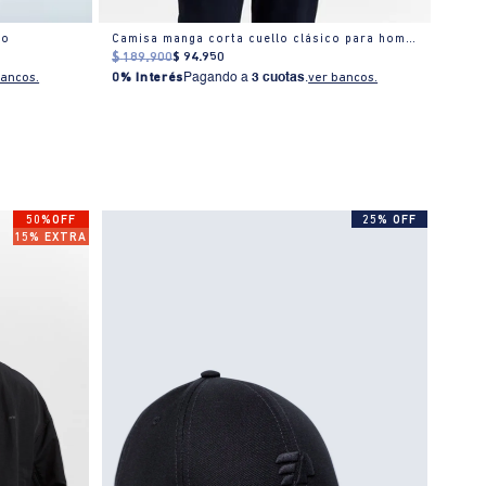
do
Camisa manga corta cuello clásico para hombre
$
189
.
900
$
94
.
950
$
249
bancos.
0% Interés
Pagando a
3 cuotas
.
ver bancos.
0% I
50%OFF
25% OFF
15% EXTRA