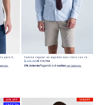
Camisa manga corta cuello camisero para hombre
Camisa regular en algodón azul claro con rayas finas
$
249
.
900
$
134
.
946
$
219
bancos.
0% Interés
Pagando a
3 cuotas
.
ver bancos.
0% I
40% OFF
50%OFF
10%EXTRA