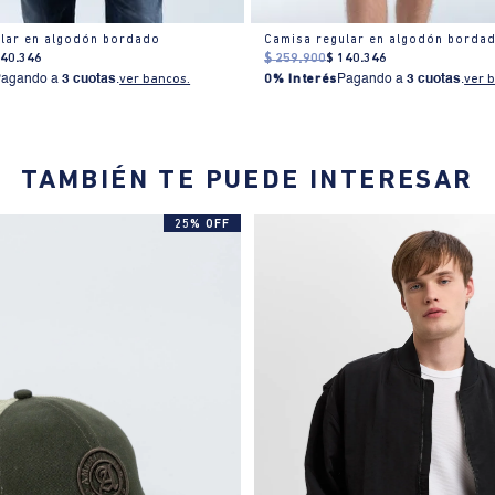
lar en algodón bordado
Camisa regular en algodón borda
140
.
346
$
259
.
900
$
140
.
346
Pagando a
3 cuotas
.
ver bancos.
0% Interés
Pagando a
3 cuotas
.
ver 
TAMBIÉN TE PUEDE INTERESAR
25% OFF