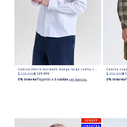
Camisa efecto bordado manga larga cuello camisero para hombre
$
239
.
900
$
107
.
955
$
259
.
900
$
0% Interés
Pagando a
3 cuotas
.
ver bancos.
0% Interés
% OFF
50%OFF
%EXTRA
10%EXTRA