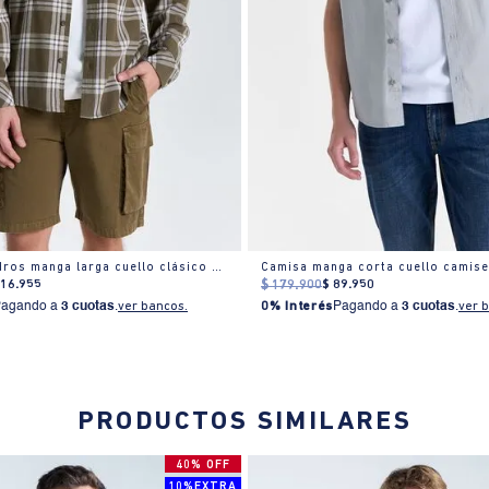
Camisa cuadros manga larga cuello clásico para hombre
116
.
955
$
179
.
900
$
89
.
950
Pagando a
3 cuotas
.
ver bancos.
0% Interés
Pagando a
3 cuotas
.
ver 
PRODUCTOS SIMILARES
40% OFF
10%EXTRA