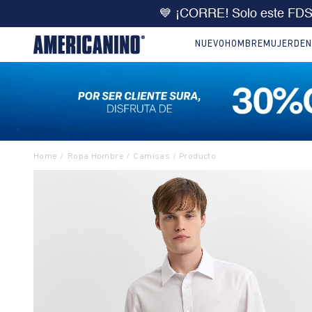
🔥
DOBLE DCTO
10% extra 
NUEVO
HOMBRE
MUJER
DEN
Ropa Hombre
Camisas