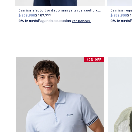
Camisa manga larga con bolsillo delantero para hombre
Camisa efecto bordado manga larga cuello camisero para hombre
Camisa regu
$
239
.
900
$
107
.
955
$
259
.
900
$
0% Interés
Pagando a
3 cuotas
.
ver bancos.
0% Interés
40% OFF