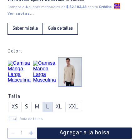
Compra a
4
cuotas mensuales de
$ 52.184,43
con tu
Crédito
Ver cuotas...
Saber mi talla
Guía de tallas
Color:
Talla
XS
S
M
L
XL
XXL
Guía de tallas
Agregar a la bolsa
－
＋