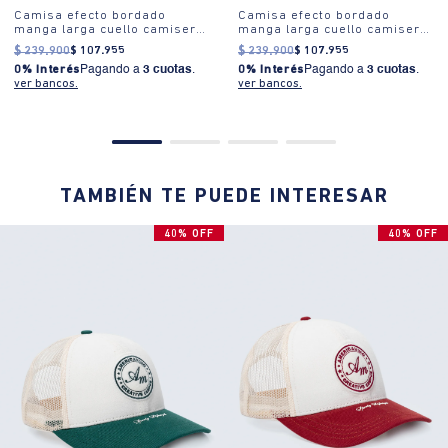
Camisa efecto bordado
Camisa efecto bordado
manga larga cuello camisero
manga larga cuello camisero
para hombre
para hombre
$
239
.
900
$
107
.
955
$
239
.
900
$
107
.
955
0% Interés
Pagando a
3 cuotas
.
0% Interés
Pagando a
3 cuotas
.
ver bancos.
ver bancos.
TAMBIÉN TE PUEDE INTERESAR
40% OFF
40% OFF