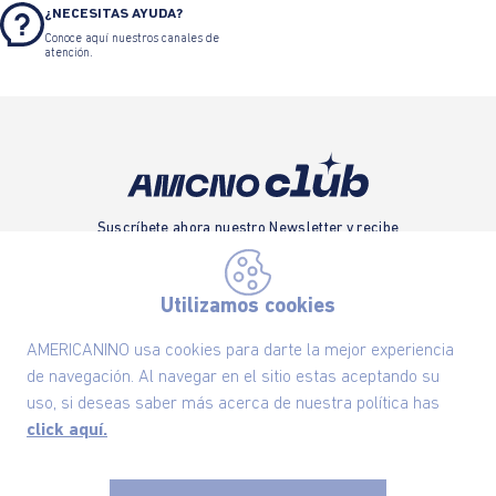
¿NECESITAS AYUDA?
Conoce aquí nuestros canales de
atención.
Suscríbete ahora nuestro Newsletter y recibe
las ofertas exclusivas y lo último en moda
SUSCRÍBETE AHORA
Utilizamos cookies
AMERICANINO usa cookies para darte la mejor experiencia
de navegación. Al navegar en el sitio estas aceptando su
Nuestra Marca
uso, si deseas saber más acerca de nuestra política has
click aquí.
Ayudas