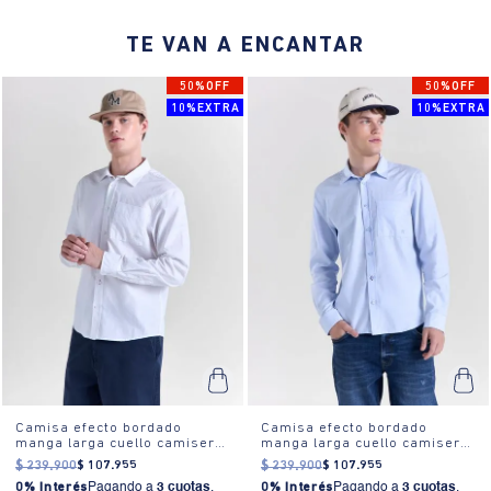
TE VAN A ENCANTAR
50%OFF
50%OFF
10%EXTRA
10%EXTRA
Camisa efecto bordado
Camisa efecto bordado
manga larga cuello camisero
manga larga cuello camisero
para hombre
para hombre
$
239
.
900
$
107
.
955
$
239
.
900
$
107
.
955
0% Interés
Pagando a
3 cuotas
.
0% Interés
Pagando a
3 cuotas
.