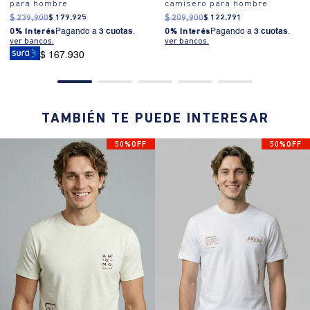
para hombre
camisero para hombre
$
239
.
900
$
179
.
925
$
209
.
900
$
122
.
791
0% Interés
Pagando a
3 cuotas
.
0% Interés
Pagando a
3 cuotas
.
ver bancos.
ver bancos.
$ 167.930
TAMBIÉN TE PUEDE INTERESAR
50%OFF
50%OFF