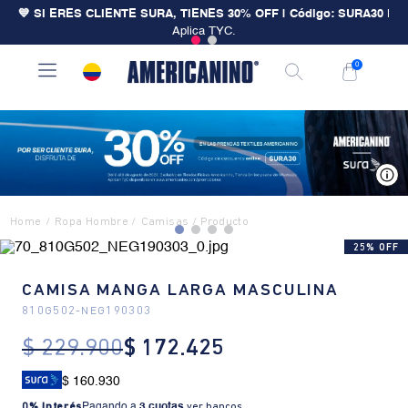
💙 SI ERES CLIENTE SURA, TIENES 30% OFF | Código: SURA30
|
Aplica TYC.
0
V
Ropa Hombre
Camisas
25% OFF
CAMISA MANGA LARGA MASCULINA
810G502
-
NEG190303
$
229
.
900
$
172
.
425
$ 160.930
0% Interés
Pagando a
3 cuotas
.
ver bancos.