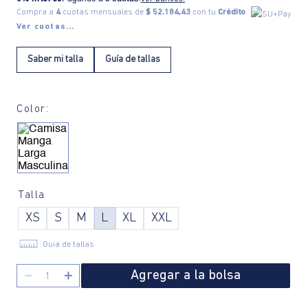
Compra a
4
cuotas mensuales de
$ 52.184,43
con tu
Crédito
Ver cuotas...
Saber mi talla
Guía de tallas
Color:
Talla
XS
S
M
L
XL
XXL
Guía de tallas
Agregar a la bolsa
－
＋