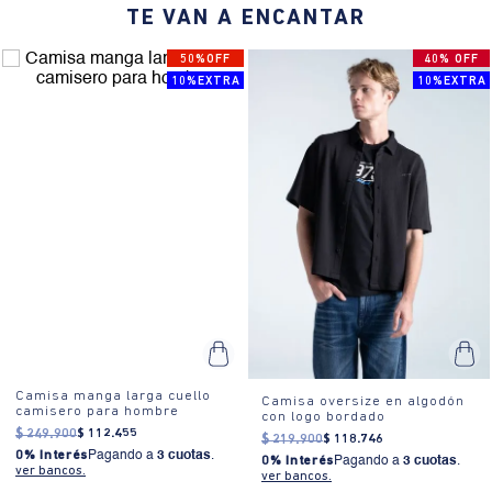
TE VAN A ENCANTAR
50%OFF
40% OFF
10%EXTRA
10%EXTRA
Camisa manga larga cuello
Camisa oversize en algodón
camisero para hombre
con logo bordado
$
249
.
900
$
112
.
455
$
219
.
900
$
118
.
746
0% Interés
Pagando a
3 cuotas
.
0% Interés
Pagando a
3 cuotas
.
ver bancos.
ver bancos.