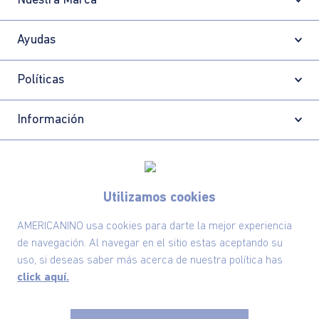
¿NECESITAS AYUDA?
Conoce aquí nuestros canales de
atención.
Suscríbete ahora nuestro Newsletter y recibe
las ofertas exclusivas y lo último en moda
SUSCRÍBETE AHORA
Utilizamos cookies
AMERICANINO usa cookies para darte la mejor experiencia
de navegación. Al navegar en el sitio estas aceptando su
Nuestra Marca
uso, si deseas saber más acerca de nuestra política has
click aquí.
Ayudas