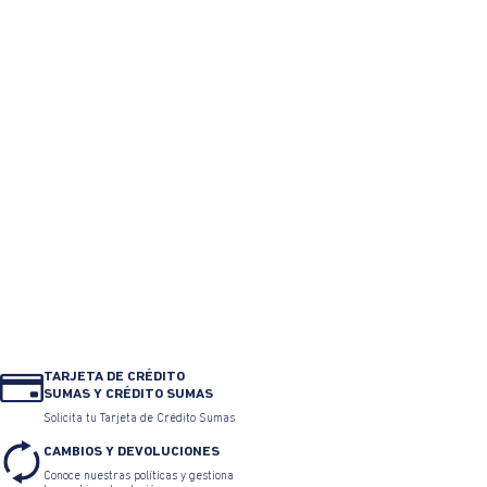
Camisa textura manga sisa
Camisa patrón calado manga
cuello en V para mujer
larga cuello camisero para
mujer
$
209
.
900
$
94
.
455
$
239
.
900
$
129
.
546
0% Interés
Pagando a
3 cuotas
.
0% Interés
Pagando a
3 cuotas
.
ver bancos.
ver bancos.
TAMBIÉN TE PUEDE INTERESAR
45% OFF
45% OFF