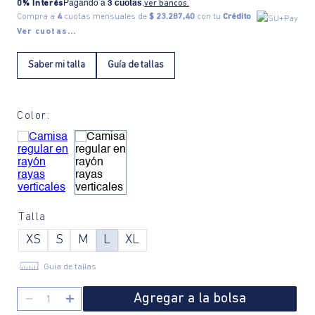
0% Interés
Pagando a
3 cuotas
.
ver bancos.
Compra a
4
cuotas mensuales de
$ 23.287,40
con tu
Crédito
Ver cuotas...
Saber mi talla
Guía de tallas
Color:
Talla
XS
S
M
L
XL
Guía de tallas
Agregar a la bolsa
－
＋