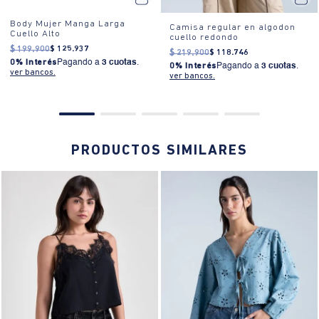
¿Cómo se usa?:
El ajuste regular y la caída relajada hacen que esta
camisa sea ideal para el uso diario, ya sea en la oficina o en una
TE VAN A ENCANTAR
salida casual.
30% OFF
40% OFF
10%EXTRA
10%EXTRA
Body Mujer Manga Larga
Camisa regular en algodon
Cuello Alto
cuello redondo
$
199
.
900
$
125
.
937
$
219
.
900
$
118
.
746
0% Interés
Pagando a
3 cuotas
.
0% Interés
Pagando a
3 cuotas
.