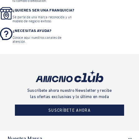
Camiseta ajuste slim cuello
Camiseta estampado
redondo para hombre
localizado cuello redondo
para mujer
$ 139.900
$ 76.945
$ 129.900
$ 71.445
TARJETA DE CRÉDITO
SUMAS Y CRÉDITO SUMAS
Solicita tu Tarjeta de Crédito Sumas
CAMBIOS Y DEVOLUCIONES
Conoce nuestras políticas y gestiona
tu cambio o devolución.
¿QUIERES SER UNA FRANQUICIA?
Sé parte de una marca reconocida y un
modelo de negocio exitoso.