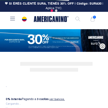
💙 SI ERES CLIENTE SURA, TIENES 30% OFF | Código: SURA30
|
Aplica TYC.
0
V
-
0% Interés
Pagando a
3 cuotas
.
ver bancos.
Cargando...