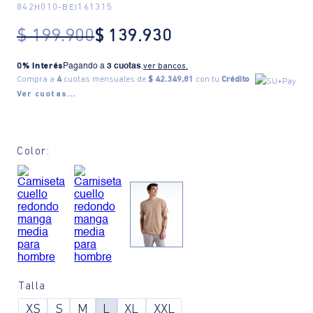
842H010
-
BEI161315
$
199
.
900
$
139
.
930
0% Interés
Pagando a
3 cuotas
.
ver bancos.
Compra a
4
cuotas mensuales de
$ 42.349,81
con tu
Crédito
Ver cuotas...
Color:
Talla
XS
S
M
L
XL
XXL