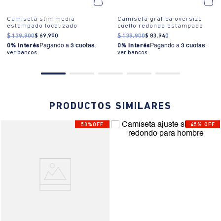
Camiseta slim media
Camiseta gráfica oversize
estampado localizado
cuello redondo estampado
$
139
.
900
$
69
.
950
$
139
.
900
$
83
.
940
0% Interés
Pagando a
3 cuotas
.
0% Interés
Pagando a
3 cuotas
.
ver bancos.
ver bancos.
PRODUCTOS SIMILARES
50%OFF
45% OFF