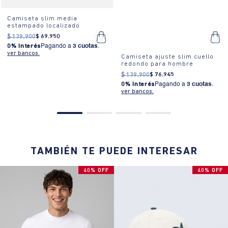
Camiseta slim media
estampado localizado
$
139
.
900
$
69
.
950
0% Interés
Pagando a
3 cuotas
.
ver bancos.
Camiseta ajuste slim cuello
redondo para hombre
$
139
.
900
$
76
.
945
0% Interés
Pagando a
3 cuotas
.
ver bancos.
TAMBIÉN TE PUEDE INTERESAR
40% OFF
40% OFF