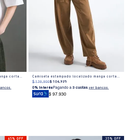
Camiseta estampado localizado manga corta cuello redondo para mujer
Camiseta estampado localizado manga corta cuello redondo para mujer
$
139
.
900
$
104
.
925
$
129
bancos.
0% Interés
Pagando a
3 cuotas
.
ver bancos.
0% I
$ 97.930
45% OFF
35% OFF