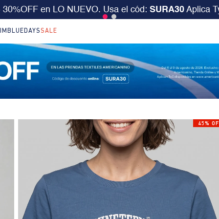
desde $199.000 ó 15% extra desde $400.000 en SALE.
IM
BLUEDAYS
SALE
45% OF