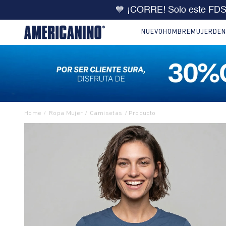
🔥
DOBLE DCTO
10% extra 
NUEVO
HOMBRE
MUJER
DEN
Ropa Mujer
Camisetas