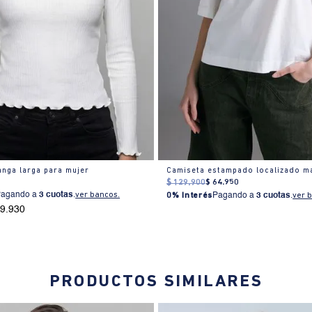
nga larga para mujer
$
129
.
900
$
64
.
950
Pagando a
3 cuotas
.
ver bancos.
0% Interés
Pagando a
3 cuotas
.
ver 
69.930
PRODUCTOS SIMILARES