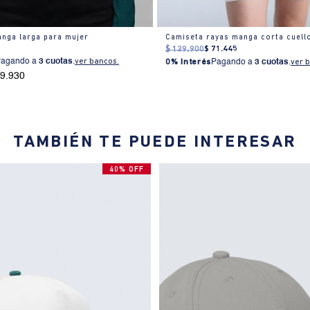
nga larga para mujer
$
129
.
900
$
71
.
445
Pagando a
3 cuotas
.
ver bancos.
0% Interés
Pagando a
3 cuotas
.
ver 
69.930
TAMBIÉN TE PUEDE INTERESAR
40% OFF