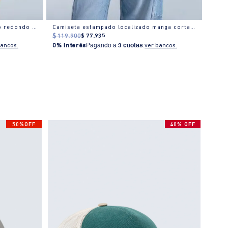
Camiseta rayas manga corta cuello redondo para mujer
Camiseta estampado localizado manga corta cuello redondo para mujer
Camis
$
119
.
900
$
77
.
935
$
129
bancos.
0% Interés
Pagando a
3 cuotas
.
ver bancos.
0% I
50%OFF
40% OFF