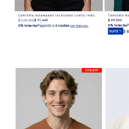
Camiseta estampado localizado cuello redondo para mujer
Camiseta ma
$
129
.
900
$
71
.
445
$
99
.
900
0% Interés
0% Interés
Pagando a
3 cuotas
.
ver bancos.
$ 
50%OFF