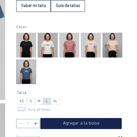
Saber mi talla
Guía de tallas
Color:
Talla
XS
S
M
L
XL
Guía de tallas
－
＋
Agregar a la bolsa