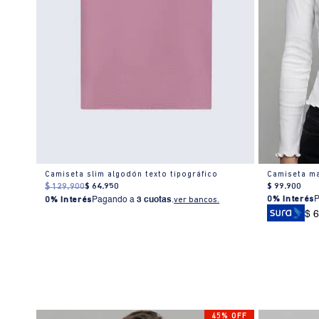
Camiseta estampado localizado manga corta cuello redondo para mujer
Camiseta slim algodón texto tipográfico
Camiseta ma
$
129
.
900
$
64
.
950
$
99
.
900
0% Interés
0% Interés
Pagando a
3 cuotas
.
ver bancos.
$ 
45% OFF