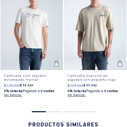
Camiseta slim algodón
Camiseta oversize en
estampado frontal
algodón con pequeño logo
$
139
.
900
$
76
.
945
$
159
.
900
$
95
.
940
0% Interés
Pagando a
3 cuotas
.
0% Interés
Pagando a
3 cuotas
.
ver bancos.
ver bancos.
PRODUCTOS SIMILARES