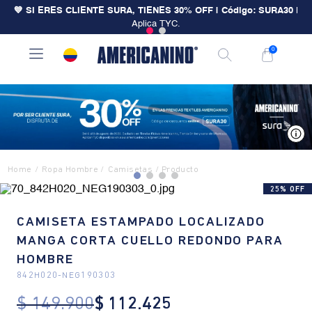
💙 SI ERES CLIENTE SURA, TIENES 30% OFF | Código: SURA30
|
Aplica TYC.
0
V
Ropa Hombre
Camisetas
25% OFF
CAMISETA ESTAMPADO LOCALIZADO
MANGA CORTA CUELLO REDONDO PARA
HOMBRE
842H020
-
NEG190303
$
149
.
900
$
112
.
425