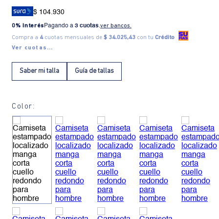
$ 104.930
0% Interés
Pagando a
3 cuotas
.
ver bancos.
Compra a
4
cuotas mensuales de
$ 34.025,43
con tu
Crédito
Ver cuotas...
Saber mi talla
Guía de tallas
Color: