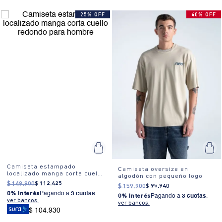
25% OFF
40% OFF
Camiseta estampado
Camiseta oversize en
localizado manga corta cuello
algodón con pequeño logo
redondo para hombre
$
149
.
900
$
112
.
425
$
159
.
900
$
95
.
940
0% Interés
Pagando a
3 cuotas
.
0% Interés
Pagando a
3 cuotas
.
ver bancos.
ver bancos.
$ 104.930