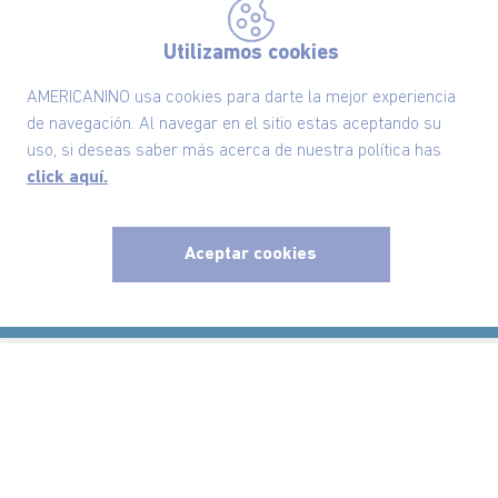
Utilizamos cookies
Suscríbete ahora nuestro Newsletter y recibe
las ofertas exclusivas y lo último en moda
AMERICANINO usa cookies para darte la mejor experiencia
de navegación. Al navegar en el sitio estas aceptando su
SUSCRÍBETE AHORA
uso, si deseas saber más acerca de nuestra política has
click aquí.
Nuestra Marca
Aceptar cookies
x
Ayudas
Políticas
Información