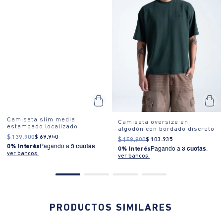
Camiseta slim media
Camiseta oversize en
estampado localizado
algodón con bordado discreto
$
139
.
900
$
69
.
950
$
159
.
900
$
103
.
935
0% Interés
Pagando a
3 cuotas
.
0% Interés
Pagando a
3 cuotas
.
ver bancos.
ver bancos.
PRODUCTOS SIMILARES