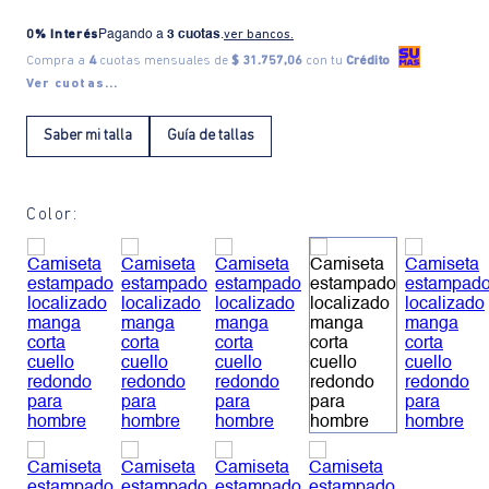
0% Interés
Pagando a
3 cuotas
.
ver bancos.
Compra a
4
cuotas mensuales de
$ 31.757,06
con tu
Crédito
Ver cuotas...
Saber mi talla
Guía de tallas
Color: