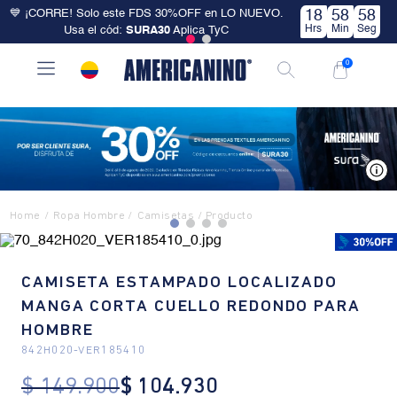
💙 ¡CORRE! Solo este FDS 30%OFF en LO NUEVO.
18
58
58
Hrs
Min
Seg
Usa el cód:
SURA30
Aplica TyC
0
V
Ropa Hombre
Camisetas
CAMISETA ESTAMPADO LOCALIZADO
MANGA CORTA CUELLO REDONDO PARA
HOMBRE
842H020
-
VER185410
$
149
.
900
$
104
.
930