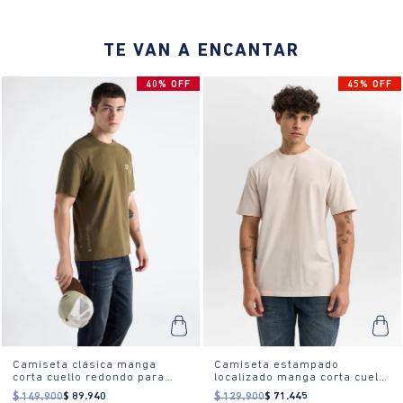
*El modelo mide 1,87 centímetros y usa una camiseta talla M.
TE VAN A ENCANTAR
40% OFF
45% OFF
Camiseta clásica manga
Camiseta estampado
corta cuello redondo para
localizado manga corta cuello
hombre
redondo para hombre
$
149
.
900
$
89
.
940
$
129
.
900
$
71
.
445