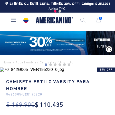
💙 SI ERES CLIENTE SURA, TIENES 30% OFF | Código: SURA30
|
Aplica TYC.
0
V
Ropa Hombre
Camisetas
35% OFF
CAMISETA ESTILO VARSITY PARA
HOMBRE
842G005
-
VER195220
$
169
.
900
$
110
.
435