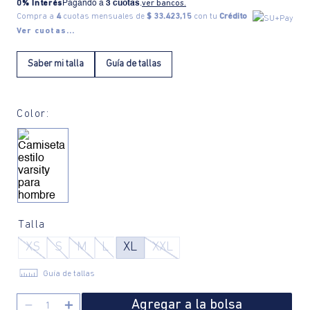
0% Interés
Pagando a
3 cuotas
.
ver bancos.
Compra a
4
cuotas mensuales de
$ 33.423,15
con tu
Crédito
Ver cuotas...
Saber mi talla
Guía de tallas
Color:
Talla
XS
S
M
L
XL
XXL
Guía de tallas
Agregar a la bolsa
－
＋