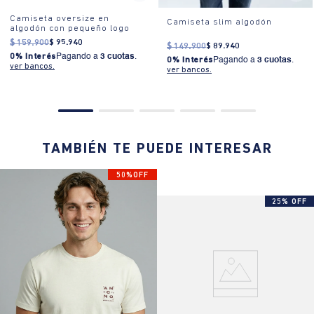
Camiseta oversize en
Camiseta slim algodón
algodón con pequeño logo
$
159
.
900
$
95
.
940
$
149
.
900
$
89
.
940
0% Interés
Pagando a
3 cuotas
.
0% Interés
Pagando a
3 cuotas
.
ver bancos.
ver bancos.
TAMBIÉN TE PUEDE INTERESAR
50%OFF
25% OFF