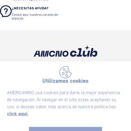
¿NECESITAS AYUDA?
Conoce aquí nuestros canales de
atención.
Suscríbete ahora nuestro Newsletter y recibe
las ofertas exclusivas y lo último en moda
Utilizamos cookies
SUSCRÍBETE AHORA
AMERICANINO usa cookies para darte la mejor experiencia
de navegación. Al navegar en el sitio estas aceptando su
uso, si deseas saber más acerca de nuestra política has
Nuestra Marca
click aquí.
Ayudas