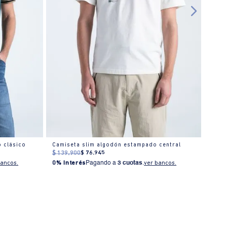
 clásico
Camiseta slim algodón estampado central
$
139
.
900
$
76
.
945
$
199
bancos.
0% Interés
Pagando a
3 cuotas
.
ver bancos.
0% I