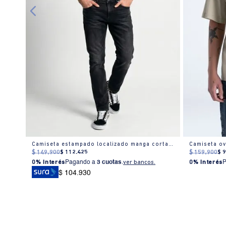
Camiseta slim estampado localizado manga corta cuello redondo para hombre
Camiseta estampado localizado manga corta cuello redondo para hombre
$
149
.
900
$
112
.
425
$
159
.
900
$
0% Interés
Pagando a
3 cuotas
.
ver bancos.
0% Interés
$ 104.930