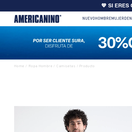
🔥
10% EXTRA en compras desde
NUEVO
HOMBRE
MUJER
DEN
Ropa Hombre
Camisetas