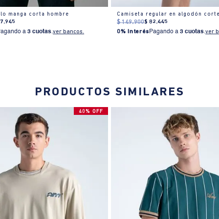
olo manga corta hombre
Camiseta regular en algodón cort
87
.
945
$
149
.
900
$
82
.
445
Pagando a
3 cuotas
.
ver bancos.
0% Interés
Pagando a
3 cuotas
.
ver 
PRODUCTOS SIMILARES
40% OFF