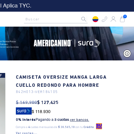
3
21
27
55
&C aplican
D
Hrs
Min
Seg
AMCNO CLUB
Rastrea tu pedido aquí
Buscar
0
V
F
CAMISETA OVERSIZE MANGA LARGA
CUELLO REDONDO PARA HOMBRE
842H013
-
VER184105
$
169
.
900
$
127
.
425
$ 118.930
0% Interés
Pagando a
3 cuotas
.
ver bancos.
Compra a
4
cuotas mensuales de
$ 38.565,18
con tu
Crédito
Ver cuotas...