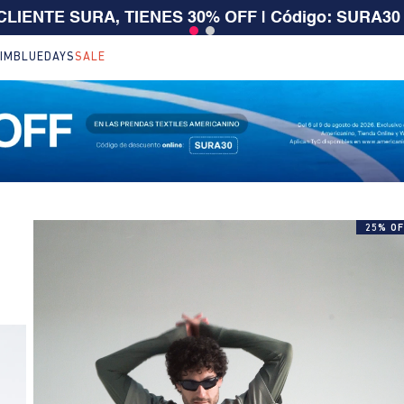
 $199.000 | 15% EXTRA desde $400.000 en SALE
| T
IM
BLUEDAYS
SALE
25% OF