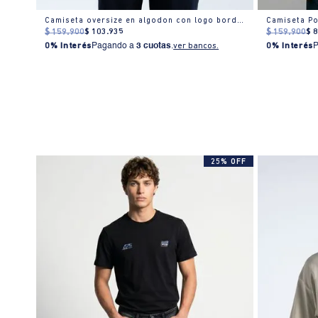
Camiseta estampado localizado manga corta cuello redondo para hombre
Camiseta oversize en algodon con logo bordado
Camiseta P
$
159
.
900
$
103
.
935
$
159
.
900
$
0% Interés
Pagando a
3 cuotas
.
ver bancos.
0% Interés
25% OFF