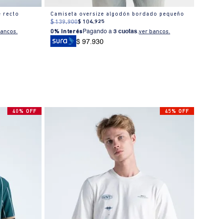
e recto
Camiseta oversize algodón bordado pequeño
$
139
.
900
$
104
.
925
$
149
bancos.
0% Interés
Pagando a
3 cuotas
.
ver bancos.
0% I
$ 97.930
40% OFF
45% OFF