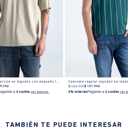
Camiseta oversize en algodón con pequeño logo
Camiseta regular algodón bordado
95
.
940
$
169
.
900
$
101
.
940
Pagando a
3 cuotas
.
ver bancos.
0% Interés
Pagando a
3 cuotas
.
ver 
TAMBIÉN TE PUEDE INTERESAR