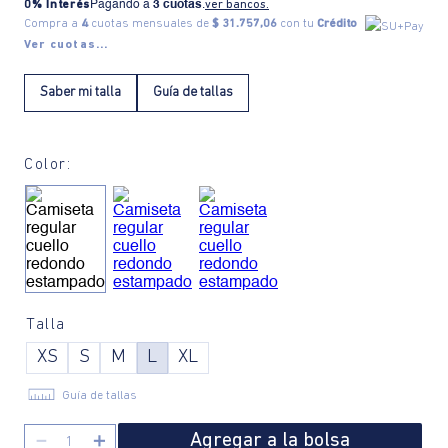
0% Interés
Pagando a
3 cuotas
.
ver bancos.
Compra a
4
cuotas mensuales de
$ 31.757,06
con tu
Crédito
Ver cuotas...
Saber mi talla
Guía de tallas
Color:
Talla
XS
S
M
L
XL
Guía de tallas
Agregar a la bolsa
－
＋