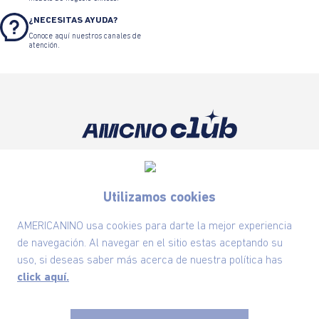
¿NECESITAS AYUDA?
Conoce aquí nuestros canales de
atención.
Suscríbete ahora nuestro Newsletter y recibe
las ofertas exclusivas y lo último en moda
Utilizamos cookies
SUSCRÍBETE AHORA
AMERICANINO usa cookies para darte la mejor experiencia
de navegación. Al navegar en el sitio estas aceptando su
uso, si deseas saber más acerca de nuestra política has
Nuestra Marca
click aquí.
Ayudas