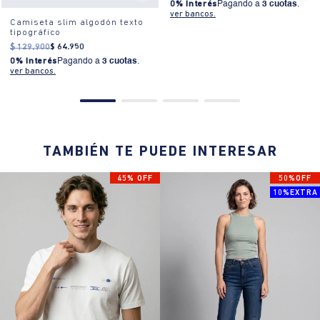
0% Interés
Pagando a
3 cuotas
.
ver bancos.
Camiseta slim algodón texto
tipográfico
$
129
.
900
$
64
.
950
0% Interés
Pagando a
3 cuotas
.
ver bancos.
TAMBIÉN TE PUEDE INTERESAR
45% OFF
50%OFF
10%EXTRA