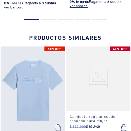
0% Interés
Pagando a
3 cuotas
.
0% Interés
Pagando a
3 cuotas
.
ver bancos.
ver bancos.
PRODUCTOS SIMILARES
50%OFF
40% OFF
Camiseta regular cuello
redondo para mujer
$
139
.
900
$
83
.
940