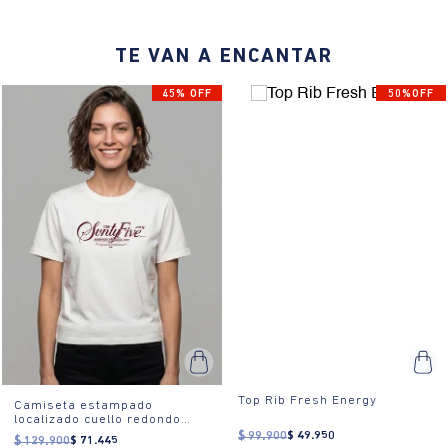
o un día relajado en casa.
TE VAN A ENCANTAR
45% OFF
50%OFF
Top Rib Fresh Energy
Camiseta estampado
localizado cuello redondo
para mujer
$
99
.
900
$
49
.
950
$
129
.
900
$
71
.
445