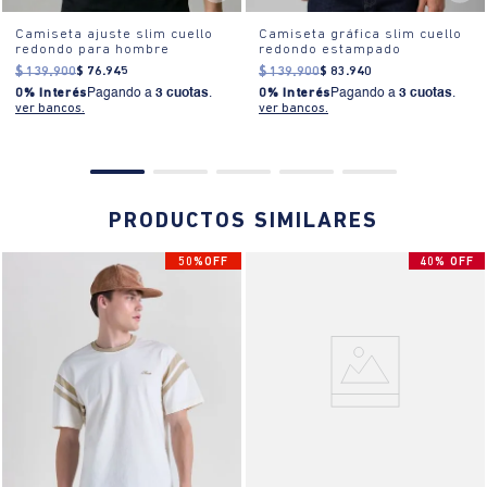
Camiseta ajuste slim cuello
Camiseta gráfica slim cuello
redondo para hombre
redondo estampado
$
139
.
900
$
76
.
945
$
139
.
900
$
83
.
940
0% Interés
Pagando a
3 cuotas
.
0% Interés
Pagando a
3 cuotas
.
ver bancos.
ver bancos.
PRODUCTOS SIMILARES
50%OFF
40% OFF