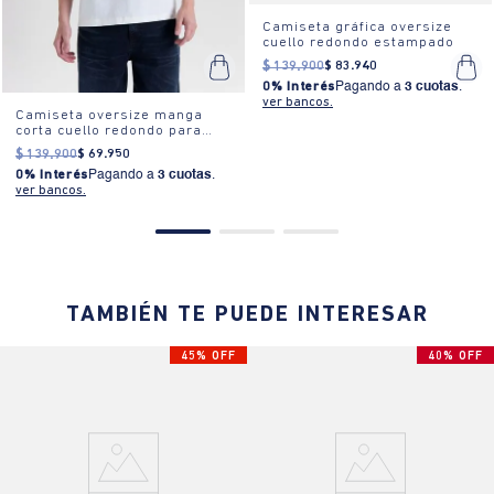
Camiseta gráfica oversize
cuello redondo estampado
$
139
.
900
$
83
.
940
0% Interés
Pagando a
3 cuotas
.
ver bancos.
Camiseta oversize manga
corta cuello redondo para
hombre
$
139
.
900
$
69
.
950
0% Interés
Pagando a
3 cuotas
.
ver bancos.
TAMBIÉN TE PUEDE INTERESAR
45% OFF
40% OFF