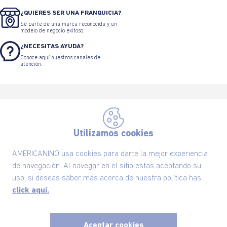
¿QUIERES SER UNA FRANQUICIA?
Sé parte de una marca reconocida y un
modelo de negocio exitoso.
¿NECESITAS AYUDA?
Conoce aquí nuestros canales de
atención.
Utilizamos cookies
Suscríbete ahora nuestro Newsletter y recibe
AMERICANINO usa cookies para darte la mejor experiencia
las ofertas exclusivas y lo último en moda
de navegación. Al navegar en el sitio estas aceptando su
SUSCRÍBETE AHORA
uso, si deseas saber más acerca de nuestra política has
click aquí.
Nuestra Marca
Aceptar cookies