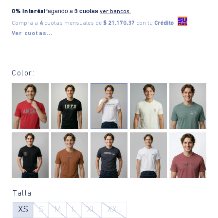
0% Interés
Pagando a
3 cuotas
.
ver bancos.
Compra a
4
cuotas mensuales de
$ 21.170,37
con tu
Crédito
Ver cuotas...
Color:
Talla
XS
S
M
L
XL
XXL