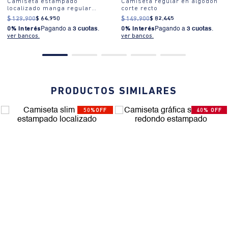
Camiseta estampado
Camiseta regular en algodón
localizado manga regular
corte recto
cuello redondo para hombre
$
129
.
900
$
64
.
950
$
149
.
900
$
82
.
445
0% Interés
Pagando a
3 cuotas
.
0% Interés
Pagando a
3 cuotas
.
ver bancos.
ver bancos.
PRODUCTOS SIMILARES
50%OFF
40% OFF