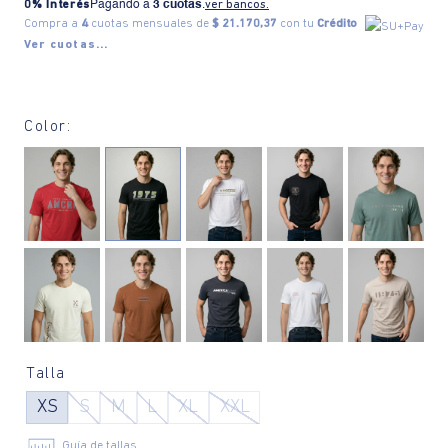
0% Interés
Pagando a
3 cuotas
.
ver bancos.
Compra a
4
cuotas mensuales de
$ 21.170,37
con tu
Crédito
Ver cuotas...
Color:
Talla
XS
S
M
L
XL
XXL
Guía de tallas