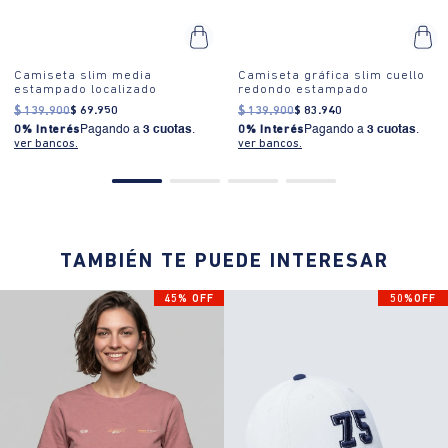
Camiseta slim media
Camiseta gráfica slim cuello
estampado localizado
redondo estampado
$
139
.
900
$
69
.
950
$
139
.
900
$
83
.
940
0% Interés
Pagando a
3 cuotas
.
0% Interés
Pagando a
3 cuotas
.
ver bancos.
ver bancos.
TAMBIÉN TE PUEDE INTERESAR
45% OFF
50%OFF