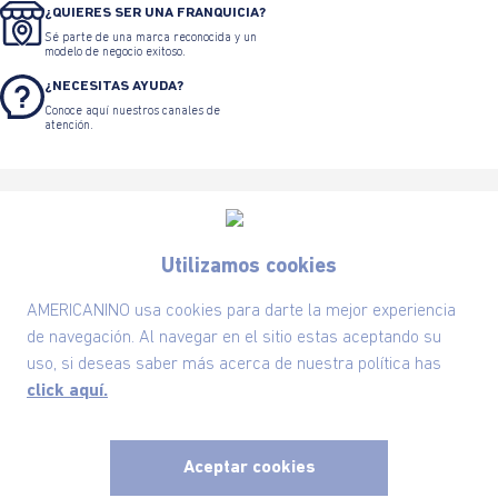
¿QUIERES SER UNA FRANQUICIA?
Sé parte de una marca reconocida y un
modelo de negocio exitoso.
¿NECESITAS AYUDA?
Conoce aquí nuestros canales de
atención.
Utilizamos cookies
Suscríbete ahora nuestro Newsletter y recibe
AMERICANINO usa cookies para darte la mejor experiencia
las ofertas exclusivas y lo último en moda
de navegación. Al navegar en el sitio estas aceptando su
uso, si deseas saber más acerca de nuestra política has
SUSCRÍBETE AHORA
click aquí.
Aceptar cookies
Nuestra Marca