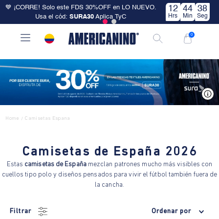
💙 ¡CORRE! Solo este FDS 30%OFF en LO NUEVO.
12
44
38
Hrs
Min
Seg
Usa el cód:
SURA30
Aplica TyC
0
V
Home
Camisetas Espana
/
Camisetas de España 2026
Estas
camisetas de España
mezclan patrones mucho más visibles con
cuellos tipo polo y diseños pensados para vivir el fútbol también fuera de
la cancha.
Filtrar
Ordenar por