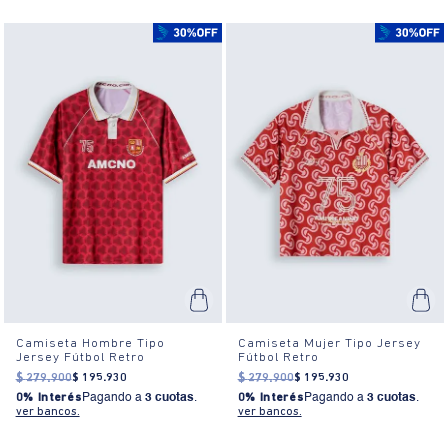
Camiseta Hombre Tipo
Camiseta Mujer Tipo Jersey
Jersey Fútbol Retro
Fútbol Retro
$
279
.
900
$
195
.
930
$
279
.
900
$
195
.
930
0% Interés
Pagando a
3 cuotas
.
0% Interés
Pagando a
3 cuotas
.
ver bancos.
ver bancos.