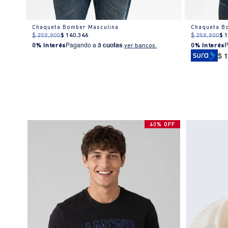
Chaqueta Trucker con capucha removible para hombre
Chaqueta Bomber Masculina
Chaqueta B
$
259
.
900
$
140
.
346
$
259
.
900
$
0% Interés
Pagando a
3 cuotas
.
ver bancos.
0% Interés
$ 
40% OFF