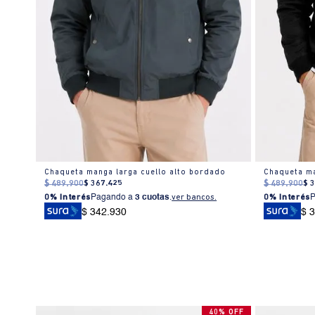
mbre
Chaqueta manga larga cuello alto bordado
Chaqueta ma
$
489
.
900
$
367
.
425
$
489
.
900
$
0% Interés
Pagando a
3 cuotas
.
ver bancos.
0% Interés
$ 342.930
$ 
40% OFF