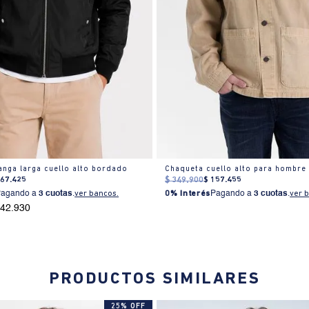
nga larga cuello alto bordado
Chaqueta cuello alto para hombre
367
.
425
$
349
.
900
$
157
.
455
Pagando a
3 cuotas
.
ver bancos.
0% Interés
Pagando a
3 cuotas
.
ver 
342.930
PRODUCTOS SIMILARES
25% OFF