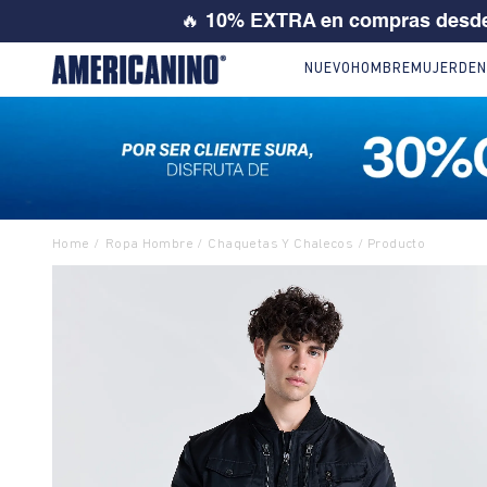
25% ó 3
NUEVO
HOMBRE
MUJER
DEN
Ropa Hombre
Chaquetas Y Chalecos