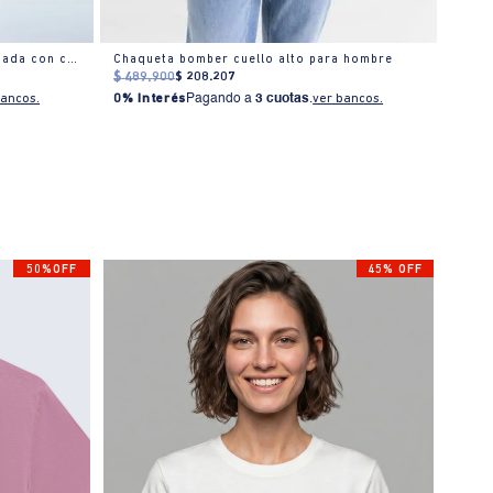
Chaqueta regular poliamida acolchada con capucha
Chaqueta bomber cuello alto para hombre
Chaqu
$
489
.
900
$
208
.
207
$
349
bancos.
0% Interés
Pagando a
3 cuotas
.
ver bancos.
0% I
50%OFF
45% OFF