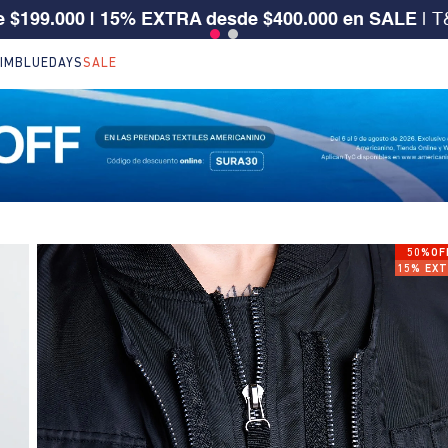
5%OFF en ref. seleccionadas de NEW ARRIVALS | Apl
IM
BLUEDAYS
SALE
50%OF
15% EX