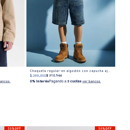
Chaqueta regular en algodón con capucha ajustable
Chaqu
$
389
.
900
$
210
.
546
$
649
0% I
bancos.
0% Interés
Pagando a
3 cuotas
.
ver bancos.
50%OFF
50%OFF