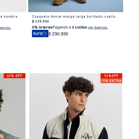
ra hombre
Chaqueta denim manga larga bordado cuello alto
Chaq
$
329
.
900
$
499
0% Interés
Pagando a
3 cuotas
.
ver bancos.
0% I
bancos.
$ 230.930
45% OFF
50%OFF
15% EXTRA