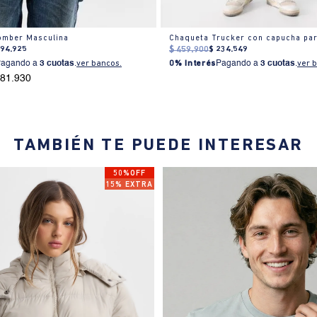
omber Masculina
Chaqueta Trucker con capucha pa
194
.
925
$
459
.
900
$
234
.
549
Pagando a
3 cuotas
.
ver bancos.
0% Interés
Pagando a
3 cuotas
.
ver 
181.930
TAMBIÉN TE PUEDE INTERESAR
50%OFF
15% EXTRA