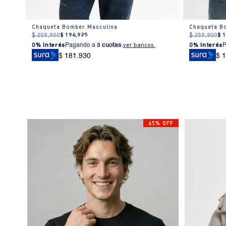
mbre
Chaqueta Bomber Masculina
Chaqueta B
$
259
.
900
$
194
.
925
$
259
.
900
$
0% Interés
Pagando a
3 cuotas
.
ver bancos.
0% Interés
$ 181.930
$ 
45% OFF