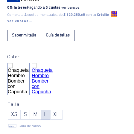
0% Interés
Pagando a
3 cuotas
.
ver bancos.
Compra a
4
cuotas mensuales de
$ 120.280,68
con tu
Crédito
Ver cuotas...
Saber mi talla
Guía de tallas
Color:
Talla
XS
S
M
L
XL
Guía de tallas