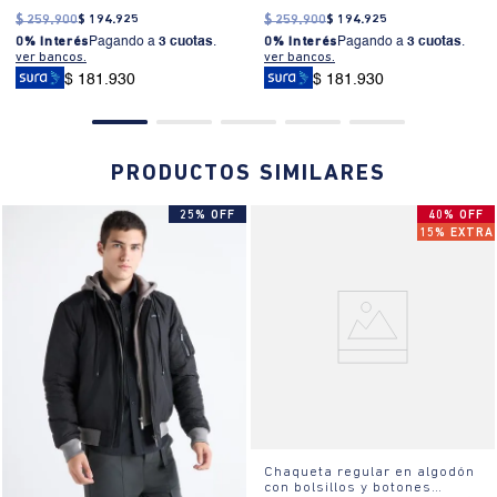
$
259
.
900
$
194
.
925
$
259
.
900
$
194
.
925
0% Interés
Pagando a
3 cuotas
.
0% Interés
Pagando a
3 cuotas
.
ver bancos.
ver bancos.
$ 181.930
$ 181.930
PRODUCTOS SIMILARES
25% OFF
40% OFF
15% EXTRA
Chaqueta regular en algodón
con bolsillos y botones