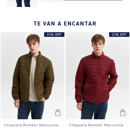
¿Cómo es el fit?:
Capucha ajustable, cierre central metálico,
bolsillos funcionales, ajuste regular, confeccionada en poliéster
duradero
TE VAN A ENCANTAR
¿Cómo se usa?:
El fit regular es ideal para actividades diarias y
eventos casuales.
25% OFF
25% OFF
Chaqueta Bomber Masculina
Chaqueta Bomber Masculina