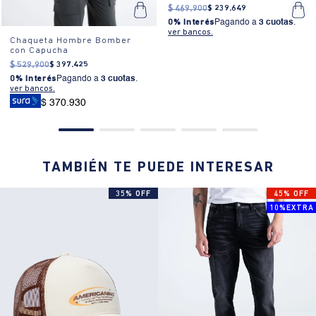
metálicos
$
469
.
900
$
239
.
649
0% Interés
Pagando a
3 cuotas
.
ver bancos.
Chaqueta Hombre Bomber
con Capucha
$
529
.
900
$
397
.
425
0% Interés
Pagando a
3 cuotas
.
ver bancos.
$ 370.930
TAMBIÉN TE PUEDE INTERESAR
35% OFF
45% OFF
10%EXTRA