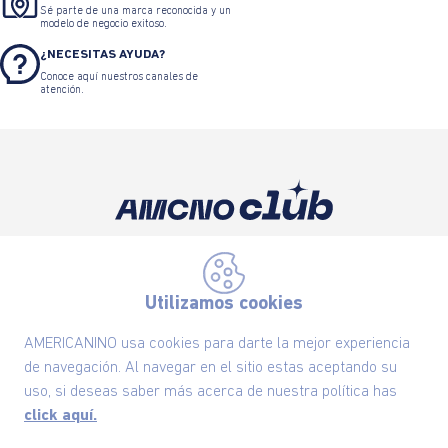
Sé parte de una marca reconocida y un
modelo de negocio exitoso.
¿NECESITAS AYUDA?
Conoce aquí nuestros canales de
atención.
Suscríbete ahora nuestro Newsletter y recibe
las ofertas exclusivas y lo último en moda
Utilizamos cookies
SUSCRÍBETE AHORA
AMERICANINO usa cookies para darte la mejor experiencia
de navegación. Al navegar en el sitio estas aceptando su
uso, si deseas saber más acerca de nuestra política has
Nuestra Marca
click aquí.