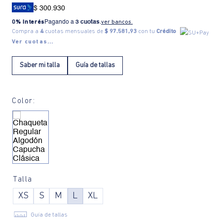
$ 300.930
0% Interés
Pagando a
3 cuotas
.
ver bancos.
Compra a
4
cuotas mensuales de
$ 97.581,93
con tu
Crédito
Ver cuotas...
Saber mi talla
Guía de tallas
Color:
Talla
XS
S
M
L
XL
Guía de tallas