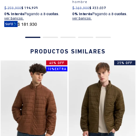
hombre
$
259
.
900
$
194
.
925
$
369
.
900
$
233
.
037
0% Interés
Pagando a
3 cuotas
.
0% Interés
Pagando a
3 cuotas
.
ver bancos.
ver bancos.
$ 181.930
PRODUCTOS SIMILARES
40% OFF
25% OFF
10%EXTRA