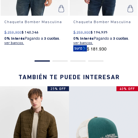
Chaqueta Bomber Masculina
Chaqueta Bomber Masculina
$
259
.
900
$
140
.
346
$
259
.
900
$
194
.
925
0% Interés
Pagando a
3 cuotas
.
0% Interés
Pagando a
3 cuotas
.
ver bancos.
ver bancos.
$ 181.930
TAMBIÉN TE PUEDE INTERESAR
25% OFF
40% OFF