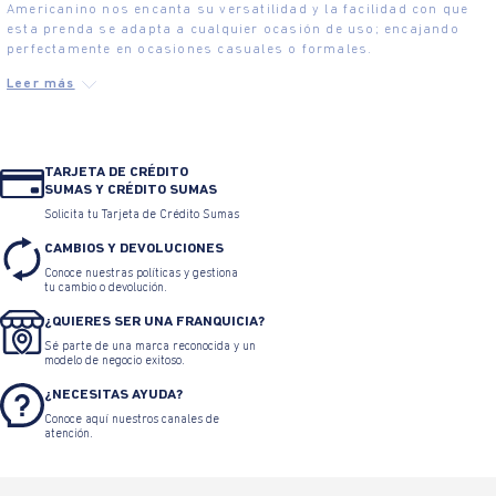
Americanino nos encanta su versatilidad y la facilidad con que
esta prenda se adapta a cualquier ocasión de uso; encajando
perfectamente en ocasiones casuales o formales.
TARJETA DE CRÉDITO
SUMAS Y CRÉDITO SUMAS
Solicita tu Tarjeta de Crédito Sumas
CAMBIOS Y DEVOLUCIONES
Conoce nuestras políticas y gestiona
tu cambio o devolución.
¿QUIERES SER UNA FRANQUICIA?
Sé parte de una marca reconocida y un
modelo de negocio exitoso.
¿NECESITAS AYUDA?
Conoce aquí nuestros canales de
atención.