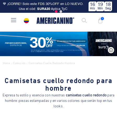
💙 ¡CORRE! Solo este FDS 30%OFF en LO NUEVO.
16
19
17
Hrs
Min
Seg
Usa el cód:
SURA30
Aplica TyC
0
V
Home
Colección
Camisetas Cuello Redondo Hombre
/
/
Camisetas cuello redondo para
hombre
Expresa tu estilo y esencia con nuestras
camisetas cuello redondo
para
hombre: piezas estampadas y en varios colores que serán top en tus
looks.