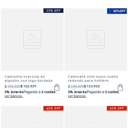
35% OFF
Camiseta oversize en
Camiseta slim nylon cuello
algodon con logo bordado
redondo para hombre
$
159
.
900
$
103
.
935
$
189
.
900
$
132
.
930
0% Interés
Pagando a
3 cuotas
.
0% Interés
Pagando a
3 cuotas
.
ver bancos.
ver bancos.
45% OFF
45% OFF