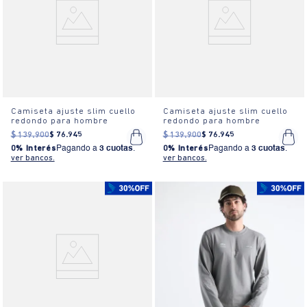
Camiseta ajuste slim cuello
Camiseta ajuste slim cuello
redondo para hombre
redondo para hombre
$
139
.
900
$
76
.
945
$
139
.
900
$
76
.
945
0% Interés
Pagando a
3 cuotas
.
0% Interés
Pagando a
3 cuotas
.
ver bancos.
ver bancos.