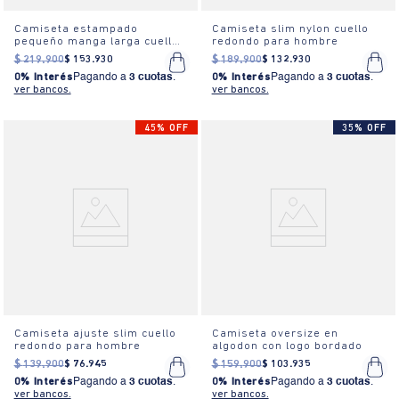
Camiseta estampado
Camiseta slim nylon cuello
pequeño manga larga cuello
redondo para hombre
redondo para hombre
$
219
.
900
$
153
.
930
$
189
.
900
$
132
.
930
0% Interés
Pagando a
3 cuotas
.
0% Interés
Pagando a
3 cuotas
.
ver bancos.
ver bancos.
45% OFF
35% OFF
Camiseta ajuste slim cuello
Camiseta oversize en
redondo para hombre
algodon con logo bordado
$
139
.
900
$
76
.
945
$
159
.
900
$
103
.
935
0% Interés
Pagando a
3 cuotas
.
0% Interés
Pagando a
3 cuotas
.
ver bancos.
ver bancos.