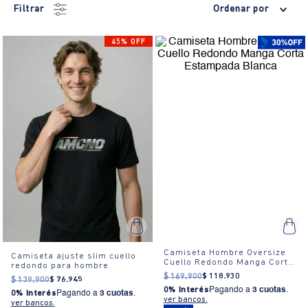
Filtrar
Ordenar por
45% OFF
Camiseta Hombre Oversize
Camiseta ajuste slim cuello
Cuello Redondo Manga Corta
redondo para hombre
Estampada Blanca
$
169
.
900
$
118
.
930
$
139
.
900
$
76
.
945
0% Interés
Pagando a
3 cuotas
.
0% Interés
Pagando a
3 cuotas
.
ver bancos.
ver bancos.