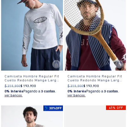
Camiseta Hombre Regular Fit
Camiseta Hombre Regular Fit
Cuello Redondo Manga Larga
Cuello Redondo Manga Larga
Estampada Blanca
Estampada Blanca
$
219
.
900
$
153
.
930
$
219
.
900
$
153
.
930
0% Interés
Pagando a
3 cuotas
.
0% Interés
Pagando a
3 cuotas
.
ver bancos.
ver bancos.
45% OFF