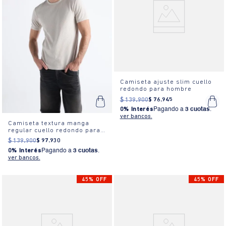
Camiseta ajuste slim cuello
redondo para hombre
$
139
.
900
$
76
.
945
0% Interés
Pagando a
3 cuotas
.
ver bancos.
Camiseta textura manga
regular cuello redondo para
hombre
$
139
.
900
$
97
.
930
0% Interés
Pagando a
3 cuotas
.
ver bancos.
45% OFF
45% OFF