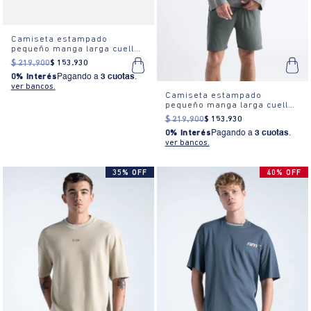
Camiseta estampado
pequeño manga larga cuello
redondo para hombre
$
219
.
900
$
153
.
930
0% Interés
Pagando a
3 cuotas
.
ver bancos.
Camiseta estampado
pequeño manga larga cuello
redondo para hombre
$
219
.
900
$
153
.
930
0% Interés
Pagando a
3 cuotas
.
ver bancos.
35% OFF
40% OFF