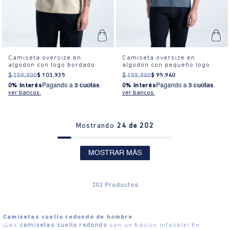
Camiseta oversize en
Camiseta oversize en
algodon con logo bordado
algodón con pequeño logo
$
159
.
900
$
103
.
935
$
159
.
900
$
95
.
940
0% Interés
Pagando a
3 cuotas
.
0% Interés
Pagando a
3 cuotas
.
ver bancos.
ver bancos.
Mostrando
24 de 202
MOSTRAR MÁS
202
Productos
Camisetas cuello redondo de hombre
¡Las
camisetas cuello redondo
son un básico infalible! En