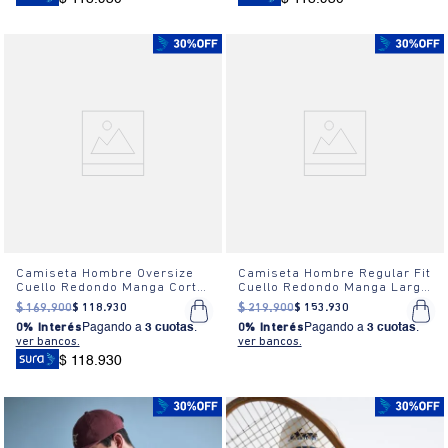
Camiseta Hombre Oversize
Camiseta Hombre Regular Fit
Cuello Redondo Manga Corta
Cuello Redondo Manga Larga
Estampada Blanca
Estampada Blanca
$
169
.
900
$
118
.
930
$
219
.
900
$
153
.
930
0% Interés
Pagando a
3 cuotas
.
0% Interés
Pagando a
3 cuotas
.
ver bancos.
ver bancos.
$ 118.930