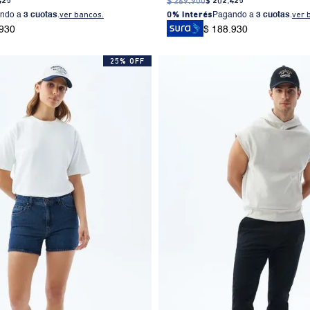
425
$
269
.
900
$
202
.
425
ndo a
3 cuotas
.
ver bancos.
0% Interés
Pagando a
3 cuotas
.
ver 
.930
$ 188.930
25% OFF