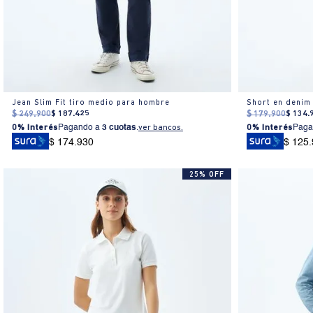
Jean Slim Fit tiro medio para hombre
Short en denim
$
249
.
900
$
187
.
425
$
179
.
900
$
134
.
0% Interés
Pagando a
3 cuotas
.
ver bancos.
0% Interés
Paga
$ 174.930
$ 125
25% OFF