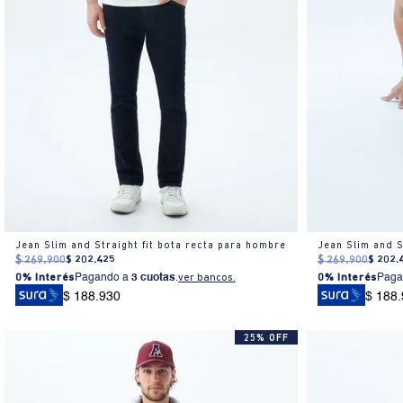
Jean Slim and Straight fit bota recta para hombre
$
269
.
900
$
202
.
425
$
269
.
900
$
202
.
0% Interés
Pagando a
3 cuotas
.
ver bancos.
0% Interés
Paga
$ 188.930
$ 188
25% OFF