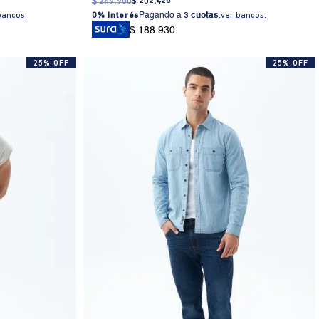
$
269
.
900
$
202
.
425
bancos.
0% Interés
Pagando a
3 cuotas
.
ver bancos.
$ 188.930
25% OFF
25% OFF