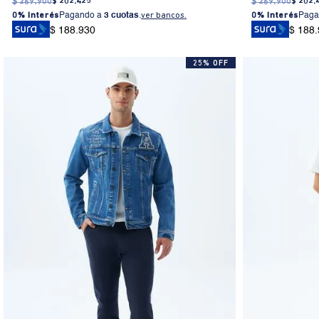
$
269
.
900
$
202
.
425
$
269
.
900
$
202
.
0% Interés
Pagando a
3 cuotas
.
ver bancos.
0% Interés
Paga
$ 188.930
$ 188
25% OFF