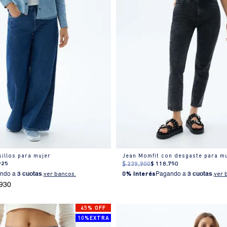
illos para mujer
Jean Momfit con desgaste para m
925
$
239
.
900
$
118
.
750
ndo a
3 cuotas
.
ver bancos.
0% Interés
Pagando a
3 cuotas
.
ver 
.930
45% OFF
10%EXTRA