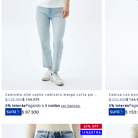
Camiseta slim cuello camisero manga corta para mujer
Camisa con bols
$
139
.
900
$
104
.
925
$
219
.
900
$
164
.
0% Interés
Pagando a
3 cuotas
.
ver bancos.
0% Interés
Paga
$ 97.930
$ 153
40% OFF
10%EXTRA