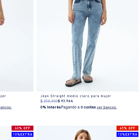
ujer
Jean Straight medio claro para mujer
$
259
.
900
$
93
.
564
bancos.
0% Interés
Pagando a
3 cuotas
.
ver bancos.
60% OFF
45% OFF
10%EXTRA
10%EXTRA