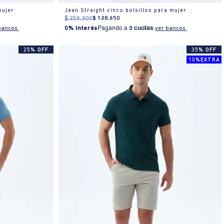
mujer
Jean Straight cinco bolsillos para mujer
$
259
.
900
$
128
.
650
bancos.
0% Interés
Pagando a
3 cuotas
.
ver bancos.
25% OFF
35% OFF
10%EXTRA