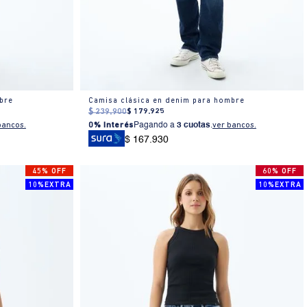
mbre
Camisa clásica en denim para hombre
$
239
.
900
$
179
.
925
bancos.
0% Interés
Pagando a
3 cuotas
.
ver bancos.
$ 167.930
45% OFF
60% OFF
10%EXTRA
10%EXTRA