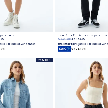
 para mujer
Jean Slim Fit tiro medio para ho
925
$
249
.
900
$
187
.
425
ndo a
3 cuotas
.
ver bancos.
0% Interés
Pagando a
3 cuotas
.
ver 
.930
$ 174.930
25% OFF