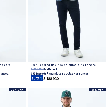
 hombre
Jean Tapered fit cinco bolsillos para hombre
$
269
.
900
$
202
.
425
bancos.
0% Interés
Pagando a
3 cuotas
.
ver bancos.
$ 188.930
25% OFF
25% OFF