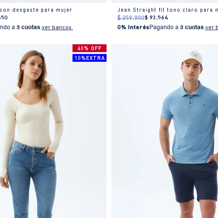
 con desgaste para mujer
Jean Straight fit tono claro para 
650
$
259
.
900
$
93
.
564
ndo a
3 cuotas
.
ver bancos.
0% Interés
Pagando a
3 cuotas
.
ver 
40% OFF
10%EXTRA