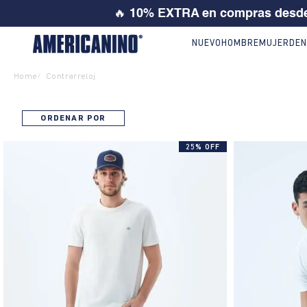
🔥
10% EXTRA en compras desde
NUEVO
HOMBRE
MUJER
DEN
Home
Contrarreloj
/
ORDENAR POR
25% OFF