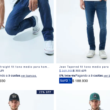
Jean Slim and Straight fit tono medio para hombre
Jean Tapered fit tono medio para
425
$
269
.
900
$
202
.
425
ndo a
3 cuotas
.
ver bancos.
0% Interés
Pagando a
3 cuotas
.
ver 
.930
$ 188.930
25% OFF