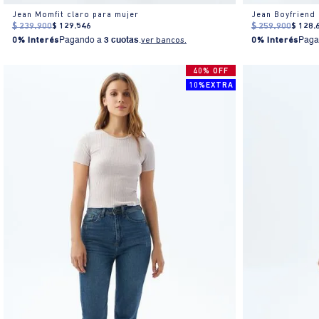
Jean Momfit claro para mujer
Jean Boyfriend
$
239
.
900
$
129
.
546
$
259
.
900
$
128
.
0% Interés
Pagando a
3 cuotas
.
ver bancos.
0% Interés
Paga
40% OFF
10%EXTRA