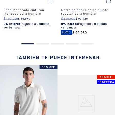
Jean Moderado cinturón
Gorra béisbol clásica ajuste
trenzado para hombre
regular para hombre
$
109
.
900
$
65
.
940
$
129
.
900
$
97
.
425
0% Interés
Pagando a
3 cuotas
.
0% Interés
Pagando a
3 cuotas
.
ver bancos.
ver bancos.
$ 90.930
TAMBIÉN TE PUEDE INTERESAR
35% OFF
50%OFF
10%EXTRA