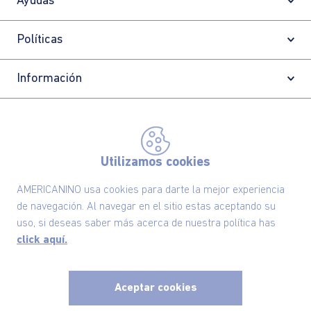
Ayudas
Políticas
Información
Localizador de tiendas
Utilizamos cookies
AMERICANINO usa cookies para darte la mejor experiencia
de navegación. Al navegar en el sitio estas aceptando su
uso, si deseas saber más acerca de nuestra política has
click aquí.
Aceptar cookies
Comodin S.A.S | NIT: 800.069.933-6
©2025 Americanino, todos los derechos reservados