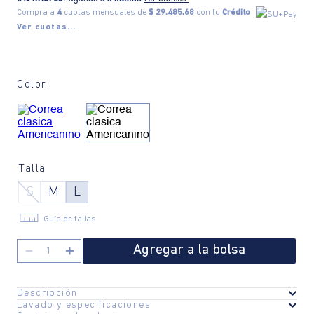
Compra a
4
cuotas mensuales de
$ 29.485,68
con tu
Crédito
Ver cuotas...
Color:
Talla
S
M
L
Guía de tallas
Agregar a la bolsa
－
＋
Descripción
Lavado y especificaciones
Una correa no es solo para ajustar, es para darle actitud al outfit.