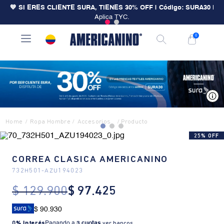
💙 SI ERES CLIENTE SURA, TIENES 30% OFF | Código: SURA30
|
Aplica TYC.
0
V
Ropa Hombre
Accesorios
25% OFF
CORREA CLASICA AMERICANINO
732H501
-
AZU194023
$
129
.
900
$
97
.
425
$ 90.930
0% Interés
Pagando a
3 cuotas
.
ver bancos.