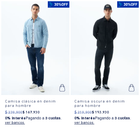
Camisa clásica en denim
Camisa oscura en denim
para hombre
para hombre
$
239
.
900
$
167
.
930
$
219
.
900
$
153
.
930
0% Interés
Pagando a
3 cuotas
.
0% Interés
Pagando a
3 cuotas
.
ver bancos.
ver bancos.