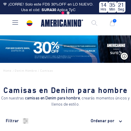
💙 ¡CORRE! Solo este FDS 30%OFF en LO NUEVO.
14
35
21
Hrs
Min
Seg
Usa el cód:
SURA30
Aplica TyC
0
V
Home
Denim Hombre
Camisas
/
/
Camisas en Denim para hombre
Con nuestras
camisas en Denim para hombre
, crearás momentos únicos y
llenos de estilo.
Filtrar
Ordenar por