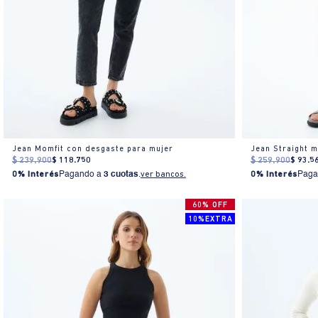
Jean Momfit con desgaste para mujer
Jean Straight m
$
239
.
900
$
118
.
750
$
259
.
900
$
93
.
5
0% Interés
Pagando a
3 cuotas
.
ver bancos.
0% Interés
Paga
60% OFF
10%EXTRA