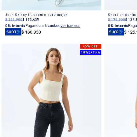
Jean Skinny fit oscuro para mujer
Short en denim
$
229
.
900
$
172
.
425
$
179
.
900
$
134
.
0% Interés
Pagando a
3 cuotas
.
ver bancos.
0% Interés
Paga
$ 160.930
$ 125
45% OFF
10%EXTRA