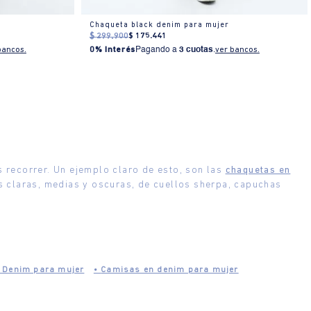
Chaqueta black denim para mujer
$
299
.
900
$
175
.
441
bancos.
0% Interés
Pagando a
3 cuotas
.
ver bancos.
 recorrer. Un ejemplo claro de esto, son las
chaquetas en
s claras, medias y oscuras, de cuellos sherpa, capuchas
n Denim para mujer
•
Camisas en denim para mujer