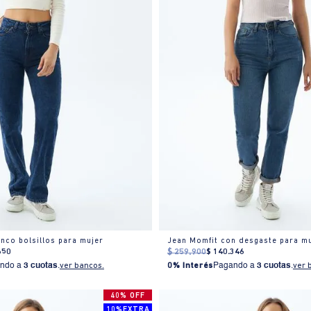
inco bolsillos para mujer
Jean Momfit con desgaste para m
650
$
259
.
900
$
140
.
346
ndo a
3 cuotas
.
ver bancos.
0% Interés
Pagando a
3 cuotas
.
ver 
40% OFF
10%EXTRA