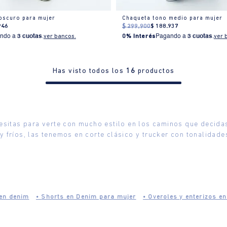
oscuro para mujer
Chaqueta tono medio para mujer
946
$
299
.
900
$
188
.
937
ndo a
3 cuotas
.
ver bancos.
0% Interés
Pagando a
3 cuotas
.
ver 
Has visto todos los
16
productos
esitas para verte con mucho estilo en los caminos que decidas
fríos, las tenemos en corte clásico y trucker con tonalidade
 en denim
•
Shorts en Denim para mujer
•
Overoles y enterizos e