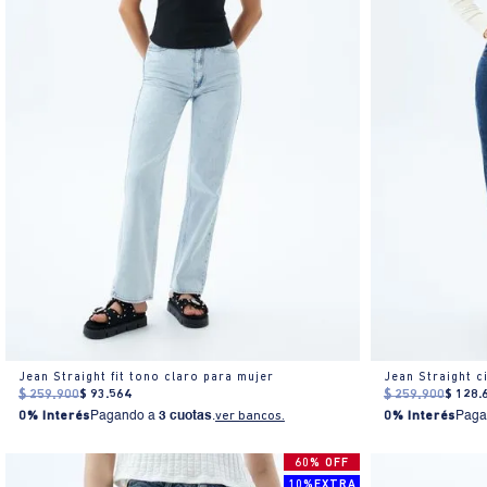
Jean Straight fit tono claro para mujer
Jean Straight c
$
259
.
900
$
93
.
564
$
259
.
900
$
128
.
0% Interés
Pagando a
3 cuotas
.
ver bancos.
0% Interés
Paga
60% OFF
10%EXTRA