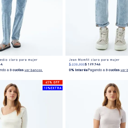
edio claro para mujer
Jean Momfit claro para mujer
64
$
239
.
900
$
129
.
546
ndo a
3 cuotas
.
ver bancos.
0% Interés
Pagando a
3 cuotas
.
ver 
45% OFF
10%EXTRA