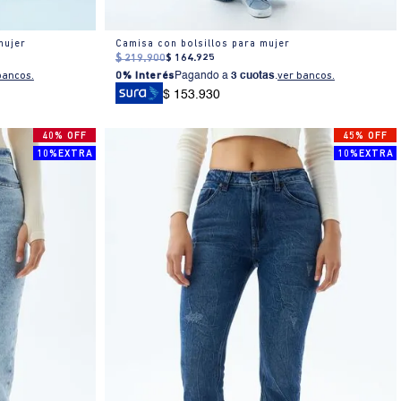
mujer
Camisa con bolsillos para mujer
$
219
.
900
$
164
.
925
bancos.
0% Interés
Pagando a
3 cuotas
.
ver bancos.
$ 153.930
40% OFF
45% OFF
10%EXTRA
10%EXTRA