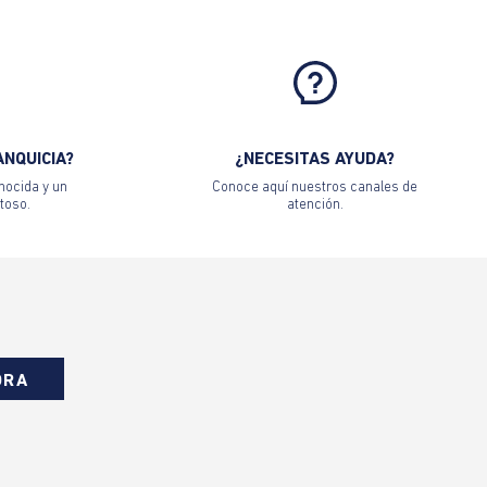
ANQUICIA?
¿NECESITAS AYUDA?
nocida y un
Conoce aquí nuestros canales de
toso.
atención.
ORA