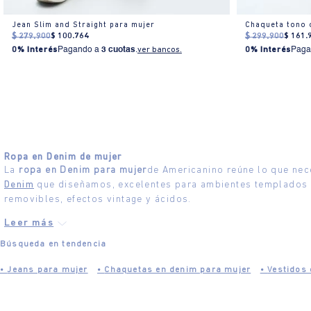
Jean Slim and Straight para mujer
Chaqueta tono 
$
279
.
900
$
100
.
764
$
299
.
900
$
161
.
0% Interés
Pagando a
3 cuotas
.
ver bancos.
0% Interés
Paga
Ropa en Denim de mujer
La
ropa en Denim para mujer
de Americanino reúne lo que nec
Denim
que diseñamos, excelentes para ambientes templados y 
removibles, efectos vintage y ácidos.
Búsqueda en tendencia
•
Jeans para mujer
•
Chaquetas en denim para mujer
•
Vestidos