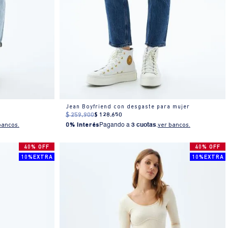
Jean Boyfriend con desgaste para mujer
$
259
.
900
$
128
.
650
bancos.
0% Interés
Pagando a
3 cuotas
.
ver bancos.
40% OFF
40% OFF
10%EXTRA
10%EXTRA