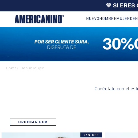
💙 SI ERES
NUEVO
HOMBRE
MUJER
DEN
Home
Denim Mujer
/
Conéctate con el est
ORDENAR POR
25% OFF