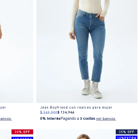
ujer
Jean Boyfriend con realces para mujer
$
249
.
900
$
134
.
946
bancos.
0% Interés
Pagando a
3 cuotas
.
ver bancos.
30% OFF
35% OFF
10%EXTRA