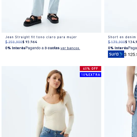
Jean Straight fit tono claro para mujer
Short en denim
$
259
.
900
$
93
.
564
$
179
.
900
$
134
.
0% Interés
Pagando a
3 cuotas
.
ver bancos.
0% Interés
Paga
$ 125
40% OFF
10%EXTRA