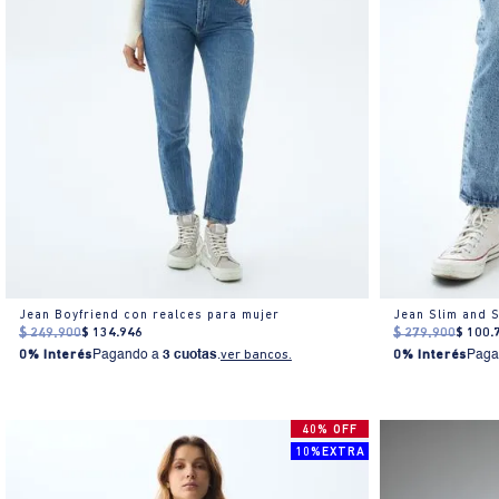
Jean Boyfriend con realces para mujer
Jean Slim and S
$
249
.
900
$
134
.
946
$
279
.
900
$
100
.
0% Interés
Pagando a
3 cuotas
.
ver bancos.
0% Interés
Paga
40% OFF
10%EXTRA