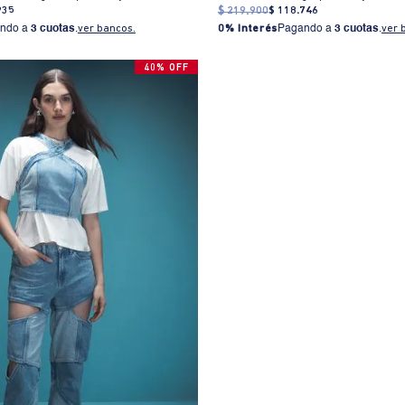
935
$
219
.
900
$
118
.
746
ndo a
3 cuotas
.
ver bancos.
0% Interés
Pagando a
3 cuotas
.
ver 
40% OFF