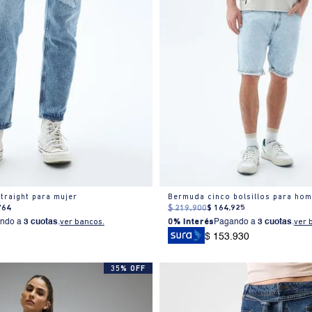
traight para mujer
Bermuda cinco bolsillos para ho
764
$
219
.
900
$
164
.
925
ndo a
3 cuotas
.
ver bancos.
0% Interés
Pagando a
3 cuotas
.
ver 
$ 153.930
35% OFF