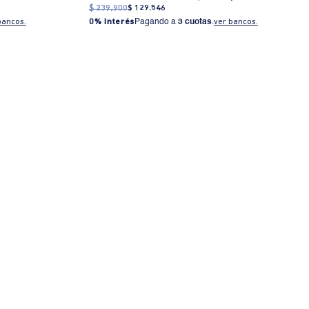
$
239
.
900
$
129
.
546
bancos.
0% Interés
Pagando a
3 cuotas
.
ver bancos.