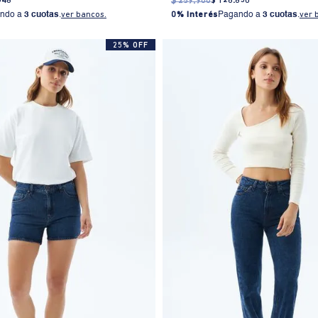
546
$
259
.
900
$
128
.
650
ndo a
3 cuotas
.
ver bancos.
0% Interés
Pagando a
3 cuotas
.
ver 
25% OFF