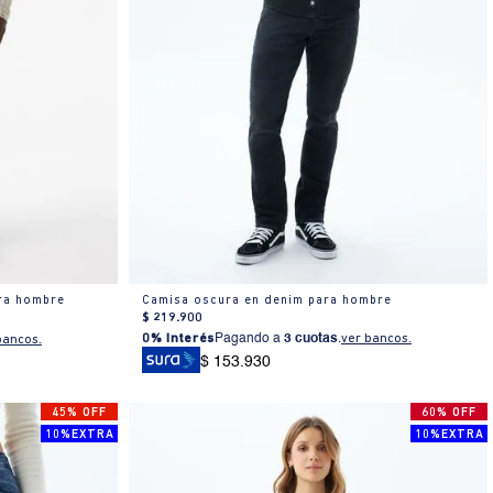
ra hombre
Camisa oscura en denim para hombre
$
219
.
900
0% Interés
Pagando a
3 cuotas
.
ver bancos.
bancos.
$ 153.930
45% OFF
60% OFF
10%EXTRA
10%EXTRA