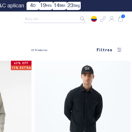
4
19
14
22
&C aplican
D
Hrs
Min
Seg
AMCNO CLUB
Rastrea tu pedido aquí
Buscar
0
Filtros
22
Productos
40% OFF
15% EXTRA