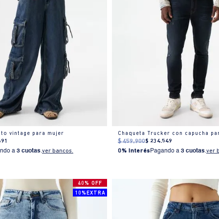
to vintage para mujer
Chaqueta Trucker con capucha pa
691
$
459
.
900
$
234
.
549
ndo a
3 cuotas
.
ver bancos.
0% Interés
Pagando a
3 cuotas
.
ver 
40% OFF
10%EXTRA