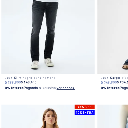
Jean Slim negro para hombre
Jean Cargo efec
$
299
.
900
$
148
.
450
$
349
.
900
$
204
.
0% Interés
Pagando a
3 cuotas
.
ver bancos.
0% Interés
Paga
45% OFF
10%EXTRA