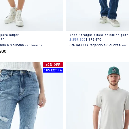
 para mujer
Jean Straight cinco bolsillos par
925
$
259
.
900
$
128
.
650
ndo a
3 cuotas
.
ver bancos.
0% Interés
Pagando a
3 cuotas
.
ver 
.930
60% OFF
10%EXTRA