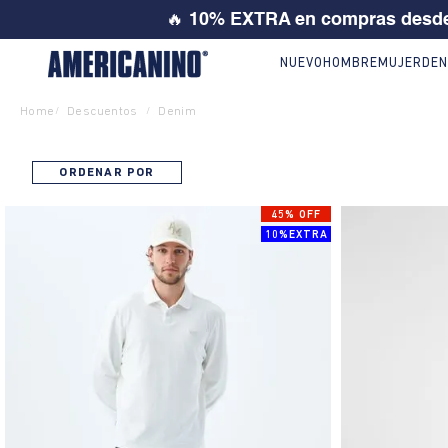
🔥
10% EXTRA en compras desde
NUEVO
HOMBRE
MUJER
DEN
Home
Descuentos
Denim
/
/
ORDENAR POR
45% OFF
10%EXTRA