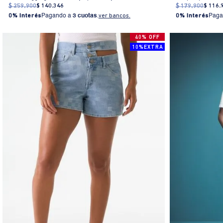
$
259
.
900
$
140
.
346
$
179
.
900
$
116
.
0% Interés
Pagando a
3 cuotas
.
ver bancos.
0% Interés
Paga
40% OFF
10%EXTRA