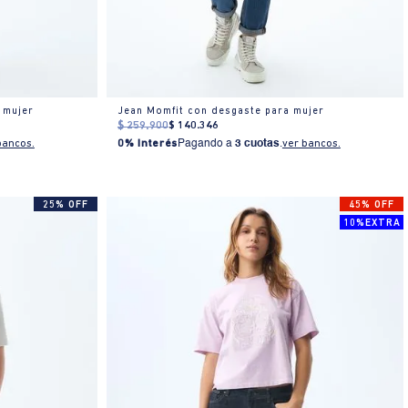
a mujer
Jean Momfit con desgaste para mujer
$
259
.
900
$
140
.
346
bancos.
0% Interés
Pagando a
3 cuotas
.
ver bancos.
25% OFF
45% OFF
10%EXTRA