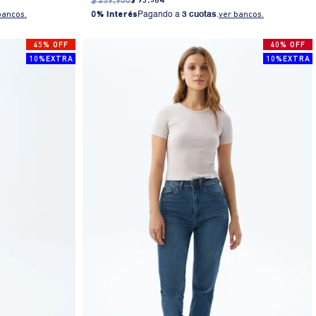
$
259
.
900
$
93
.
564
bancos.
0% Interés
Pagando a
3 cuotas
.
ver bancos.
45% OFF
40% OFF
10%EXTRA
10%EXTRA