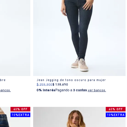
mbre
Jean Jegging de tono oscuro para mujer
$
259
.
900
$
128
.
650
bancos.
0% Interés
Pagando a
3 cuotas
.
ver bancos.
40% OFF
40% OFF
10%EXTRA
10%EXTRA