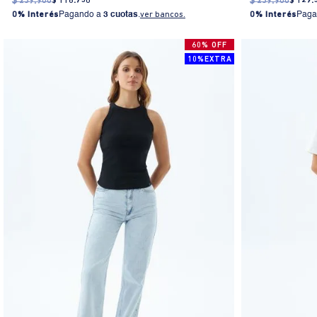
$
239
.
900
$
118
.
750
$
239
.
900
$
129
.
0% Interés
Pagando a
3 cuotas
.
ver bancos.
0% Interés
Paga
60% OFF
10%EXTRA