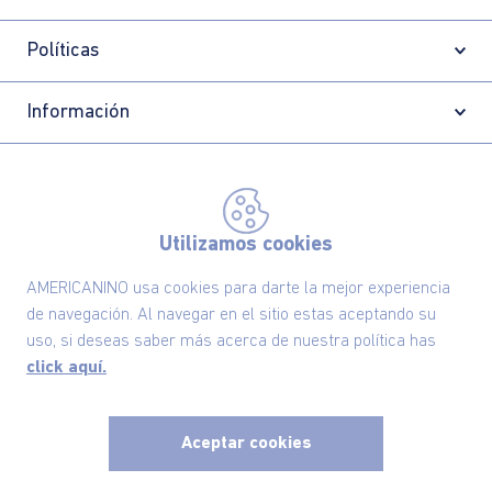
Políticas
Información
Localizador de tiendas
Utilizamos cookies
AMERICANINO usa cookies para darte la mejor experiencia
de navegación. Al navegar en el sitio estas aceptando su
uso, si deseas saber más acerca de nuestra política has
click aquí.
Aceptar cookies
Comodin S.A.S | NIT: 800.069.933-6
©2025 Americanino, todos los derechos reservados
x