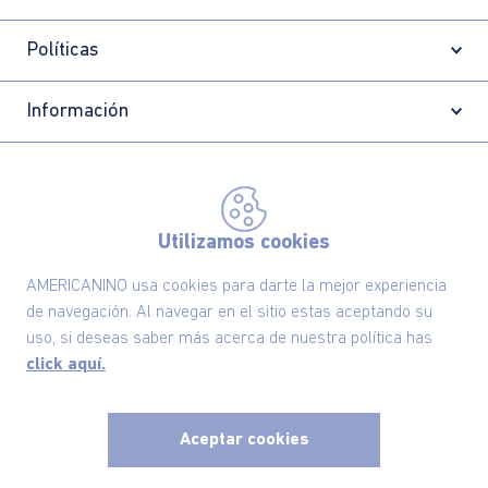
Políticas
Información
Localizador de tiendas
Utilizamos cookies
AMERICANINO usa cookies para darte la mejor experiencia
de navegación. Al navegar en el sitio estas aceptando su
uso, si deseas saber más acerca de nuestra política has
click aquí.
Aceptar cookies
Comodin S.A.S | NIT: 800.069.933-6
©2025 Americanino, todos los derechos reservados
x