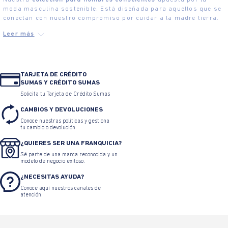
Nuestra
colección para hombres conscientes
apuesta por la
moda masculina sostenible. Está diseñada para aquellos que se
conectan con nuestro compromiso por cuidar a la madre tierra.
TARJETA DE CRÉDITO
SUMAS Y CRÉDITO SUMAS
Solicita tu Tarjeta de Crédito Sumas
CAMBIOS Y DEVOLUCIONES
Conoce nuestras políticas y gestiona
tu cambio o devolución.
¿QUIERES SER UNA FRANQUICIA?
Sé parte de una marca reconocida y un
modelo de negocio exitoso.
¿NECESITAS AYUDA?
Conoce aquí nuestros canales de
atención.