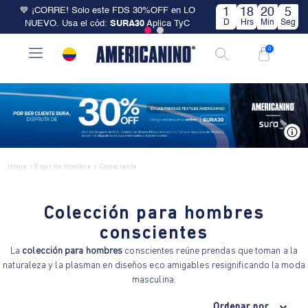
💙 ¡CORRE! Solo este FDS 30%OFF en LO
1
18
20
5
D
Hrs
Min
Seg
NUEVO. Usa el cód:
SURA30
Aplica TyC
0
V
Home
Espíritu Hombre
Consciente
/
/
Colección para hombres
conscientes
La
colección para hombres
conscientes reúne prendas que toman a la
naturaleza y la plasman en diseños eco amigables resignificando la moda
masculina.
Ordenar por