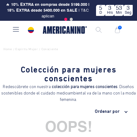
🔥
10% EXTRA en compras desde $199.000 |
5
3
53
2
15% EXTRA desde $400.000 en SALE
| T&C
D
Hrs
Min
Seg
aplican
0
Home
Espíritu Mujer
Consciente
/
/
Colección para mujeres
conscientes
Redescúbrete con nuestra
colección para mujeres conscientes
. Diseños
sostenibles donde el cuidado medioambiental va de la mano con la moda
femenina.
Ordenar por
OOPS!