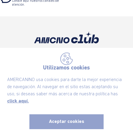
Conoce aquí nuestros canales de
atención.
Suscríbete ahora nuestro Newsletter y recibe
las ofertas exclusivas y lo último en moda
Utilizamos cookies
SUSCRÍBETE AHORA
AMERICANINO usa cookies para darte la mejor experiencia
de navegación. Al navegar en el sitio estas aceptando su
uso, si deseas saber más acerca de nuestra política has
Nuestra Marca
click aquí.
Ayudas
Aceptar cookies
Políticas
x