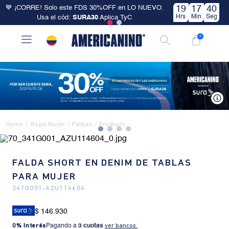
💙 ¡CORRE! Solo este FDS 30%OFF en LO NUEVO.
19
17
39
Hrs
Min
Seg
Usa el cód:
SURA30
Aplica TyC
0
V
Ropa Mujer
Faldas
FALDA SHORT EN DENIM DE TABLAS
PARA MUJER
341G001
-
AZU114604
$ 146.930
0% Interés
Pagando a
3 cuotas
.
ver bancos.