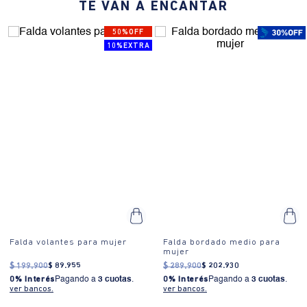
TE VAN A ENCANTAR
50%OFF
10%EXTRA
Falda volantes para mujer
Falda bordado medio para
mujer
$
199
.
900
$
89
.
955
$
289
.
900
$
202
.
930
0% Interés
Pagando a
3 cuotas
.
0% Interés
Pagando a
3 cuotas
.
ver bancos.
ver bancos.