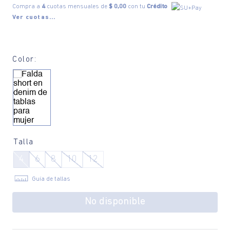
Compra a
4
cuotas mensuales de
$ 0,00
con tu
Crédito
Ver cuotas...
Color:
Talla
4
6
8
10
12
Guía de tallas
No disponible