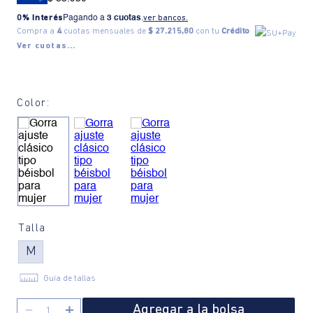
0% Interés
Pagando a
3 cuotas
.
ver bancos.
Compra a
4
cuotas mensuales de
$ 27.215,80
con tu
Crédito
Ver cuotas...
Color:
Talla
M
Guía de tallas
Agregar a la bolsa
－
＋