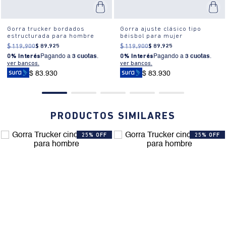
Gorra trucker bordados
Gorra ajuste clásico tipo
estructurada para hombre
béisbol para mujer
$
119
.
900
$
89
.
925
$
119
.
900
$
89
.
925
0% Interés
Pagando a
3 cuotas
.
0% Interés
Pagando a
3 cuotas
.
ver bancos.
ver bancos.
$ 83.930
$ 83.930
PRODUCTOS SIMILARES
25% OFF
25% OFF