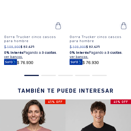
Gorra Trucker cinco cascos
Gorra Trucker cinco cascos
para hombre
para hombre
$
109
.
900
$
82
.
425
$
109
.
900
$
82
.
425
0% Interés
Pagando a
3 cuotas
.
0% Interés
Pagando a
3 cuotas
.
ver bancos.
ver bancos.
$ 76.930
$ 76.930
TAMBIÉN TE PUEDE INTERESAR
45% OFF
40% OFF