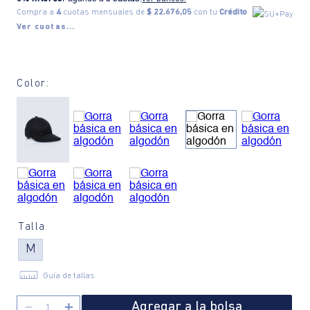
Compra a
4
cuotas mensuales de
$ 22.676,05
con tu
Crédito
Ver cuotas...
Color:
Talla
M
Guía de tallas
Agregar a la bolsa
－
＋