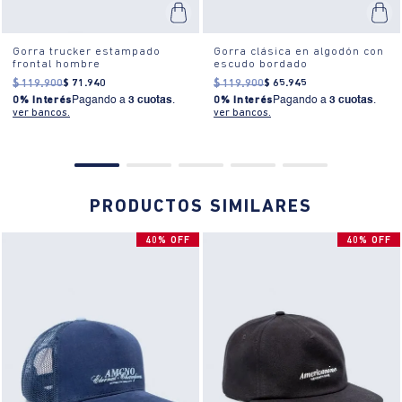
¿Cómo es el fit?:
Hecha de 100% algodón, sin rotos, con un diseño
básico que se adapta a cualquier estilo. No requiere planchado y es
Gorra trucker estampado
fácil de cuidar.
Gorra clásica en algodón con
frontal hombre
escudo bordado
¿Cómo se usa?:
El ajuste es estándar, ideal para actividades al aire
$
119
.
900
$
71
.
940
$
119
.
900
$
65
.
945
0% Interés
Pagando a
3 cuotas
.
0% Interés
Pagando a
3 cuotas
.
libre, paseos casuales o simplemente para complementar tu estilo
ver bancos.
ver bancos.
diario.
PRODUCTOS SIMILARES
40% OFF
40% OFF