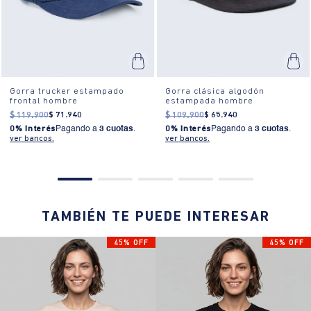
Gorra trucker estampado
Gorra clásica algodón
frontal hombre
estampada hombre
$
119
.
900
$
71
.
940
$
109
.
900
$
65
.
940
0% Interés
Pagando a
3 cuotas
.
0% Interés
Pagando a
3 cuotas
.
ver bancos.
ver bancos.
TAMBIÉN TE PUEDE INTERESAR
45% OFF
45% OFF