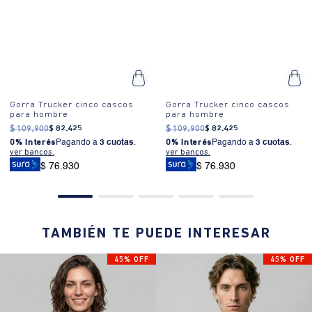
Gorra Trucker cinco cascos
Gorra Trucker cinco cascos
para hombre
para hombre
$
109
.
900
$
82
.
425
$
109
.
900
$
82
.
425
0% Interés
Pagando a
3 cuotas
.
0% Interés
Pagando a
3 cuotas
.
ver bancos.
ver bancos.
$ 76.930
$ 76.930
TAMBIÉN TE PUEDE INTERESAR
45% OFF
45% OFF