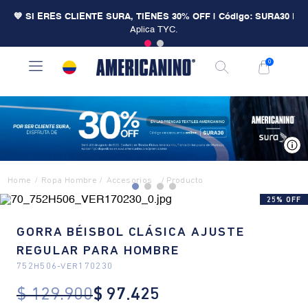
💙 SI ERES CLIENTE SURA, TIENES 30% OFF | Código: SURA30
|
Aplica TYC.
0
V
Ropa Hombre
Accesorios
25% OFF
GORRA BÉISBOL CLÁSICA AJUSTE
REGULAR PARA HOMBRE
752H506
-
VER170230
$
129
.
900
$
97
.
425