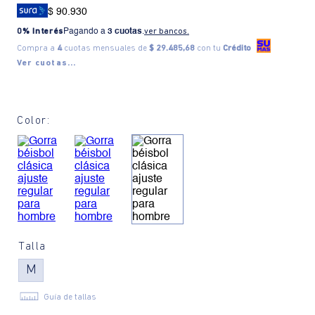
$ 90.930
0% Interés
Pagando a
3 cuotas
.
ver bancos.
Compra a
4
cuotas mensuales de
$ 29.485,68
con tu
Crédito
Ver cuotas...
Color:
Talla
M
Guía de tallas