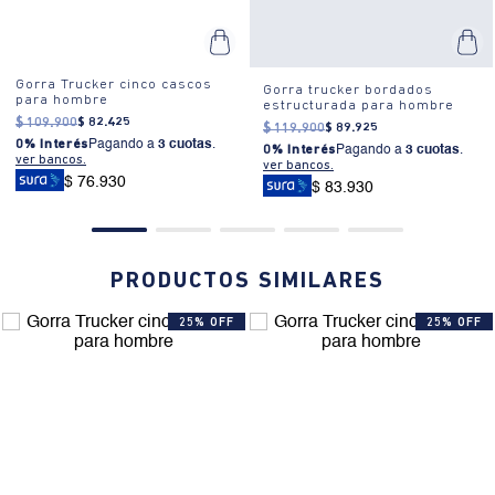
deportivos o simplemente para un look casual diario.
Gorra Trucker cinco cascos
Gorra trucker bordados
para hombre
estructurada para hombre
$
109
.
900
$
82
.
425
$
119
.
900
$
89
.
925
0% Interés
Pagando a
3 cuotas
.
0% Interés
Pagando a
3 cuotas
.
ver bancos.
ver bancos.
$ 76.930
$ 83.930
PRODUCTOS SIMILARES
25% OFF
25% OFF