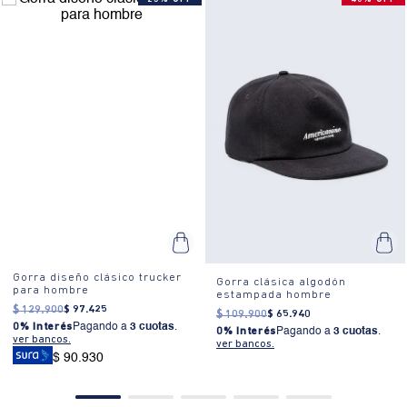
Gorra diseño clásico trucker
Gorra clásica algodón
para hombre
estampada hombre
$
129
.
900
$
97
.
425
$
109
.
900
$
65
.
940
0% Interés
Pagando a
3 cuotas
.
0% Interés
Pagando a
3 cuotas
.
ver bancos.
ver bancos.
$ 90.930