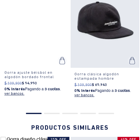
Material: Confeccionada en 100% algodón, ofrece transpirabilidad y
SECADO: No secar en máquina. PLANCHADO: No planchar.
máxima comodidad.
BLANQUEADO: No usar blanqueador. LAVADO: Temperatura máxima
de lavado 30 ºC. Proceso muy moderado. OTROS: Lavar por el
revés. SECADO: Secado extendido por escurrimiento a la sombra.
OTROS: No remojar. OTROS: Dar forma y secar extendido.
Gorra ajuste béisbol en
Gorra clásica algodón
algodón bordado frontal
estampada hombre
$
109
.
900
$
54
.
950
$
109
.
900
$
65
.
940
0% Interés
Pagando a
3 cuotas
.
0% Interés
Pagando a
3 cuotas
.
ver bancos.
ver bancos.
PRODUCTOS SIMILARES
25% OFF
40% OFF