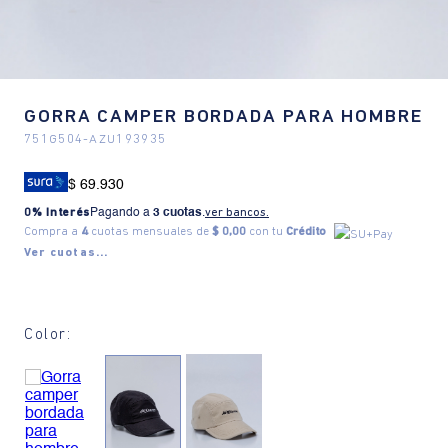
GORRA CAMPER BORDADA PARA HOMBRE
751G504
-
AZU193935
$ 69.930
0% Interés
Pagando a
3 cuotas
.
ver bancos.
Compra a
4
cuotas mensuales de
$ 0,00
con tu
Crédito
Ver cuotas...
Color: