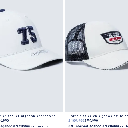
Gorra ajuste béisbol en algodón bordado frontal
Gorra clásica en algodón estilo 
54
.
950
$
109
.
900
$
54
.
950
Pagando a
3 cuotas
.
ver bancos.
0% Interés
Pagando a
3 cuotas
.
ver 