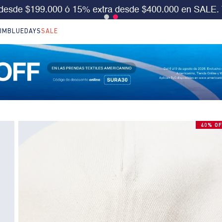
S 30%OFF en LO NUEVO. Usa el cód:
SURA30
Aplica 
IM
BLUEDAYS
SALE
40% OF