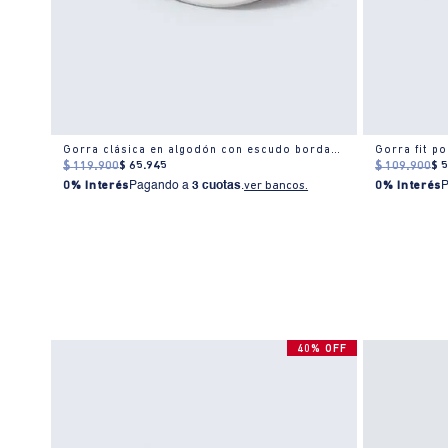
e
Gorra clásica en algodón con escudo bordado
Gorra fit po
$
119
.
900
$
65
.
945
$
109
.
900
$
0% Interés
Pagando a
3 cuotas
.
ver bancos.
0% Interés
40% OFF