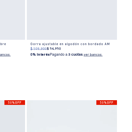
mbre
Gorra ajustable en algodón con bordado AM
Gorra
$
109
.
900
$
54
.
950
$
119
bancos.
0% Interés
Pagando a
3 cuotas
.
ver bancos.
0% I
50%OFF
50%OFF