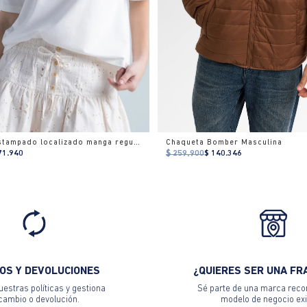
Camiseta estampado localizado manga regular cuello redondo para mujer
Chaqueta Bomber Masculina
71.940
$ 259.900
$ 140.346
OS Y DEVOLUCIONES
¿QUIERES SER UNA FR
estras políticas y gestiona
Sé parte de una marca reco
 cambio o devolución.
modelo de negocio exi