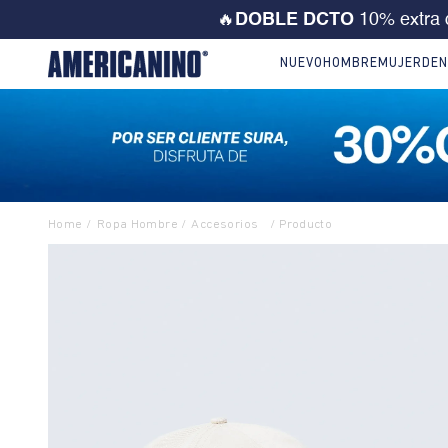
💙 ¡CORRE! Solo este FD
NUEVO
HOMBRE
MUJER
DEN
Ropa Hombre
Accesorios