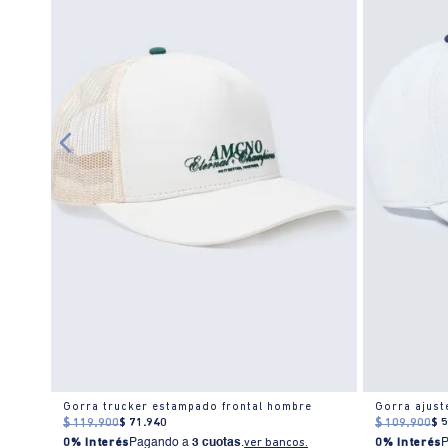
e
Gorra trucker estampado frontal hombre
$
119
.
900
$
71
.
940
$
109
.
900
$
0% Interés
Pagando a
3 cuotas
.
ver bancos.
0% Interés