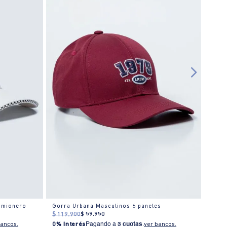
camionero
Gorra Urbana Masculinos 6 paneles
Gorra
$
119
.
900
$
59
.
950
$
119
bancos.
0% Interés
Pagando a
3 cuotas
.
ver bancos.
0% I