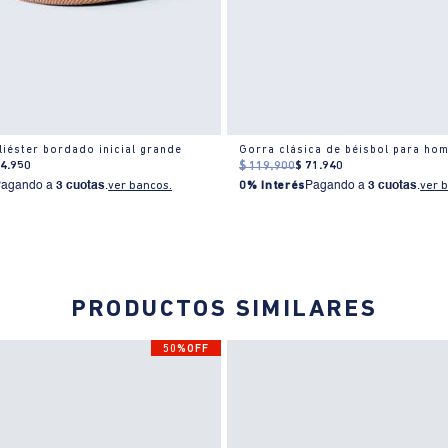
liéster bordado inicial grande
Gorra clásica de béisbol para ho
54
.
950
$
119
.
900
$
71
.
940
Pagando a
3 cuotas
.
ver bancos.
0% Interés
Pagando a
3 cuotas
.
ver 
PRODUCTOS SIMILARES
50%OFF