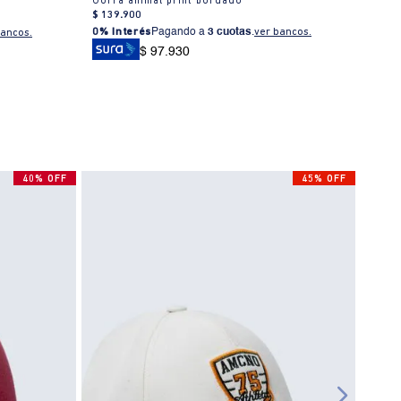
Gorra animal print bordado
Gorr
$
139
.
900
$
109
0% Interés
Pagando a
3 cuotas
.
ver bancos.
bancos.
0% I
$ 97.930
40% OFF
45% OFF