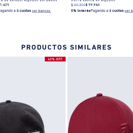
ca de béisbol algodón bordados
Gorra básica en algodón
71
.
435
$
99
.
900
$
59
.
940
Pagando a
3 cuotas
.
ver bancos.
0% Interés
Pagando a
3 cuotas
.
ver 
PRODUCTOS SIMILARES
40% OFF