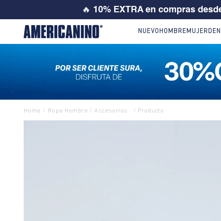
💙 SI ERES
NUEVO
HOMBRE
MUJER
DEN
Ropa Hombre
Accesorios