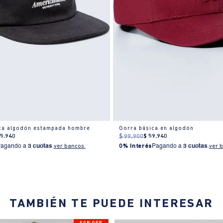
ica algodón estampada hombre
Gorra básica en algodón
65
.
940
$
99
.
900
$
59
.
940
Pagando a
3 cuotas
.
ver bancos.
0% Interés
Pagando a
3 cuotas
.
ver 
TAMBIÉN TE PUEDE INTERESAR