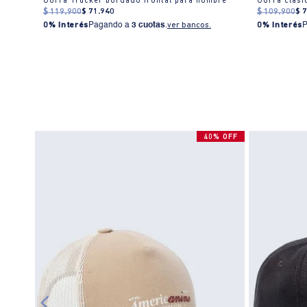
e
Gorra Trucker bordado frontal para hombre
Gorra clási
$
119
.
900
$
71
.
940
$
109
.
900
$
0% Interés
Pagando a
3 cuotas
.
ver bancos.
0% Interés
% OFF
40% OFF