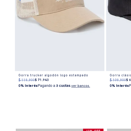
Gorra trucker algodón logo estampado
Gorra clás
$
119
.
900
$
71
.
940
$
109
.
900
$
0% Interés
Pagando a
3 cuotas
.
ver bancos.
0% Interés