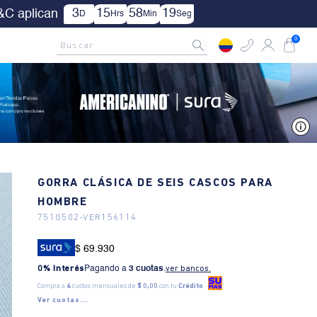
| Aplica TYC.
AMCNO CLUB
Rastrea tu pedido aquí
Buscar
0
V
GORRA CLÁSICA DE SEIS CASCOS PARA
HOMBRE
751G502
-
VER156114
$ 69.930
0% Interés
Pagando a
3 cuotas
.
ver bancos.
Compra a
4
cuotas mensuales de
$ 0,00
con tu
Crédito
Ver cuotas...