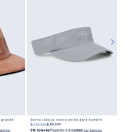
l grande
Gorra clásica visera ancha para hombre
Gorra
$
119
.
900
$
89
.
925
$
119
bancos.
0% Interés
Pagando a
3 cuotas
.
ver bancos.
0% I