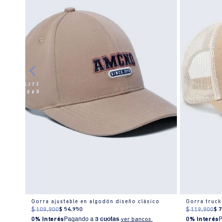
Gorra ajustable en algodón diseño clásico
Gorra truc
$
109
.
900
$
54
.
950
$
119
.
900
$
0% Interés
Pagando a
3 cuotas
.
ver bancos.
0% Interés