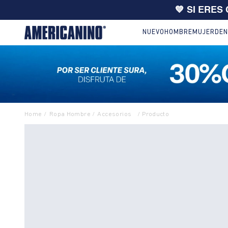
🔥
10% EXTRA en compras desde
NUEVO
HOMBRE
MUJER
DEN
Ropa Hombre
Accesorios