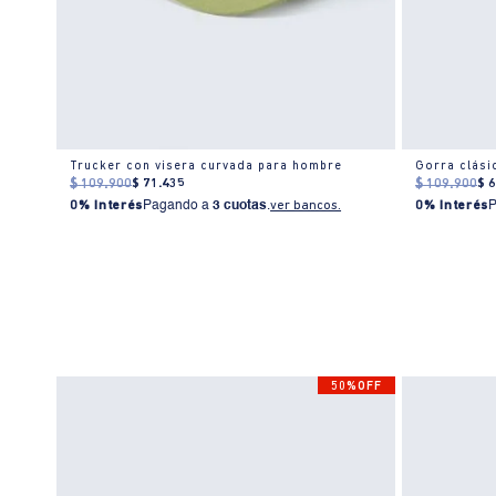
Gorra Trucker con diseño en contraste para hombre
Trucker con visera curvada para hombre
Gorra clás
$
109
.
900
$
71
.
435
$
109
.
900
$
0% Interés
Pagando a
3 cuotas
.
ver bancos.
0% Interés
50%OFF