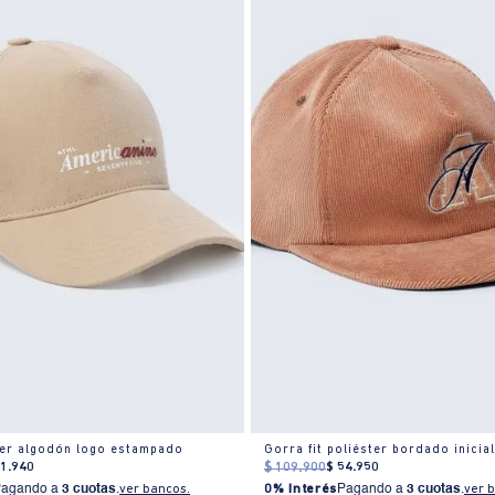
ker algodón logo estampado
Gorra fit poliéster bordado inicia
71
.
940
$
109
.
900
$
54
.
950
Pagando a
3 cuotas
.
ver bancos.
0% Interés
Pagando a
3 cuotas
.
ver 