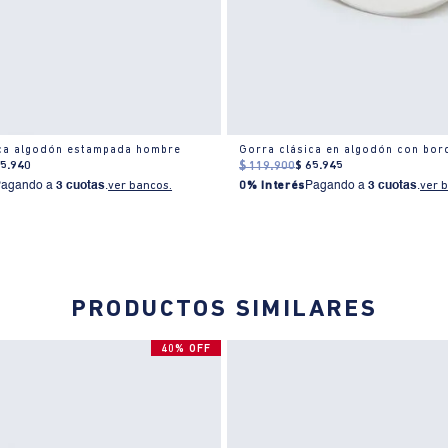
ica algodón estampada hombre
Gorra clásica en algodón con bo
65
.
940
$
119
.
900
$
65
.
945
Pagando a
3 cuotas
.
ver bancos.
0% Interés
Pagando a
3 cuotas
.
ver 
PRODUCTOS SIMILARES
40% OFF