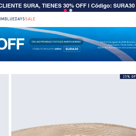
 $199.000 | 15% EXTRA desde $400.000 en SALE
| T
IM
BLUEDAYS
SALE
25% OF