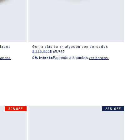
rdados
Gorra clásica en algodón con bordados
Gorra
$
119
.
900
$
65
.
945
$
119
bancos.
0% Interés
Pagando a
3 cuotas
.
ver bancos.
0% I
50%OFF
25% OFF