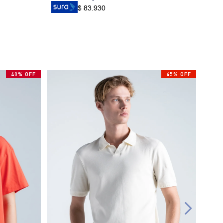
$ 83.930
40% OFF
45% OFF