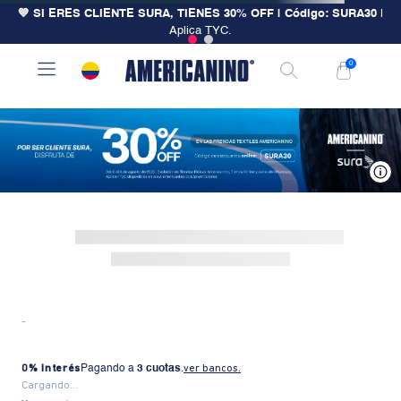
💙 SI ERES CLIENTE SURA, TIENES 30% OFF | Código: SURA30
|
Aplica TYC.
0
V
-
0% Interés
Pagando a
3 cuotas
.
ver bancos.
Cargando...