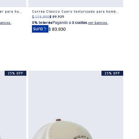
Gorra corte tradicional tipo trucker para hombre
Correa Clásico Cuero texturizado para hombre
Corre
$
119
.
900
$
89
.
925
$
79
.
bancos.
0% Interés
Pagando a
3 cuotas
.
ver bancos.
0% I
$ 83.930
25% OFF
25% OFF