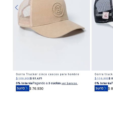
Gorra Trucker cinco cascos para hombre
$
109
.
900
$
82
.
425
$
119
.
900
$
0% Interés
Pagando a
3 cuotas
.
ver bancos.
0% Interés
$ 76.930
$ 