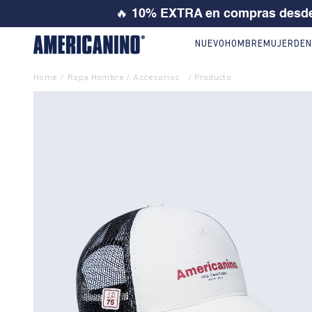
25% ó 3
NUEVO
HOMBRE
MUJER
DEN
Ropa Hombre
Accesorios