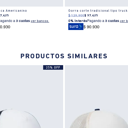
ica Americanino
97
.
425
$
129
.
900
$
97
.
425
Pagando a
3 cuotas
.
ver bancos.
0% Interés
Pagando a
3 cuotas
.
ver 
90.930
$ 90.930
PRODUCTOS SIMILARES
25% OFF