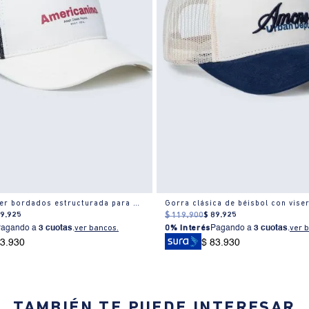
Gorra trucker bordados estructurada para hombre
89
.
925
$
119
.
900
$
89
.
925
Pagando a
3 cuotas
.
ver bancos.
0% Interés
Pagando a
3 cuotas
.
ver 
83.930
$ 83.930
TAMBIÉN TE PUEDE INTERESAR