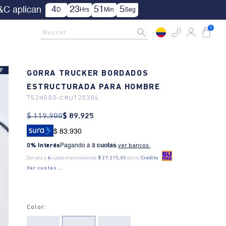
ica TYC.
AMCNO CLUB
Rastrea tu pedido aquí
Buscar
0
F
GORRA TRUCKER BORDADOS
ESTRUCTURADA PARA HOMBRE
752H503
-
CRU120304
$
119
.
900
$
89
.
925
$ 83.930
0% Interés
Pagando a
3 cuotas
.
ver bancos.
Compra a
4
cuotas mensuales de
$ 27.215,80
con tu
Crédito
Ver cuotas...
Color: