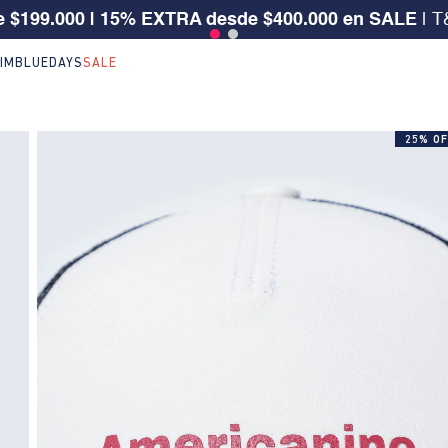
5%OFF en ref. seleccionadas de NEW ARRIVALS | Apl
IM
BLUEDAYS
SALE
25% OF