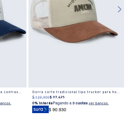
Gorra clásica de béisbol con visera contrastante para hombre
Gorra corte tradicional tipo trucker para hombre
Corre
$
129
.
900
$
97
.
425
$
79
.
bancos.
0% Interés
Pagando a
3 cuotas
.
ver bancos.
0% I
$ 90.930