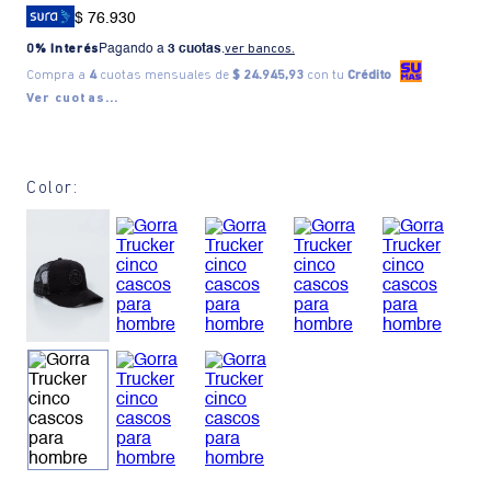
$ 76.930
0% Interés
Pagando a
3 cuotas
.
ver bancos.
Compra a
4
cuotas mensuales de
$ 24.945,93
con tu
Crédito
Ver cuotas...
Color: