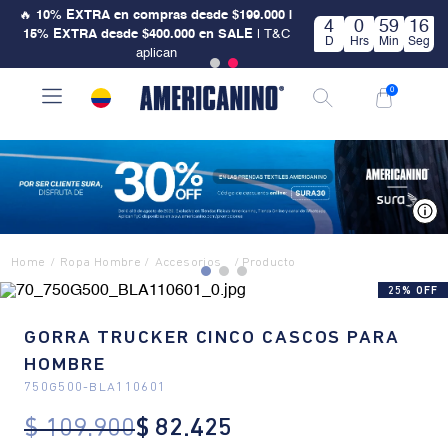
🔥
10% EXTRA en compras desde $199.000 |
4
0
59
16
15% EXTRA desde $400.000 en SALE
| T&C
D
Hrs
Min
Seg
aplican
0
V
Ropa Hombre
Accesorios
25% OFF
GORRA TRUCKER CINCO CASCOS PARA
HOMBRE
750G500
-
BLA110601
$
109
.
900
$
82
.
425