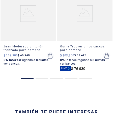
Jean Moderado cinturón
Gorra Trucker cinco cascos
trenzado para hombre
para hombre
$
109
.
900
$
65
.
940
$
109
.
900
$
82
.
425
0% Interés
Pagando a
3 cuotas
.
0% Interés
Pagando a
3 cuotas
.
ver bancos.
ver bancos.
$ 76.930
TAMBIÉN TE PUEDE INTERESAR