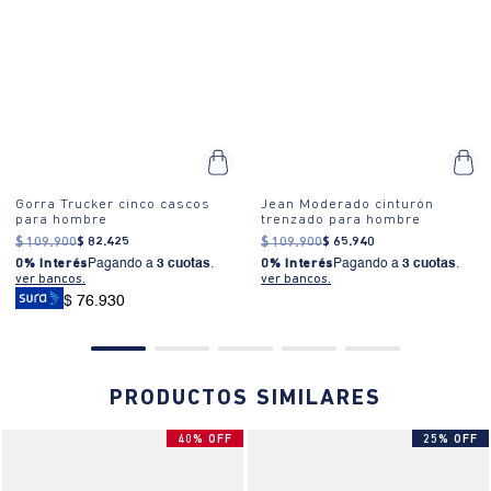
limpieza en seco. OTROS: No remojar. BLANQUEADO: No usar
tus básicos.
blanqueador. SECADO: No secar en máquina. LAVADO: Temperatura
Material: 70% algodón, 30% poliéster. Una mezcla que equilibra
máxima de lavado 30 ºC. Proceso muy moderado.
estructura, transpirabilidad y resistencia para que la uses una y otra
vez.
Gorra Trucker cinco cascos
Jean Moderado cinturón
para hombre
trenzado para hombre
$
109
.
900
$
82
.
425
$
109
.
900
$
65
.
940
0% Interés
Pagando a
3 cuotas
.
0% Interés
Pagando a
3 cuotas
.
ver bancos.
ver bancos.
$ 76.930
PRODUCTOS SIMILARES
40% OFF
25% OFF