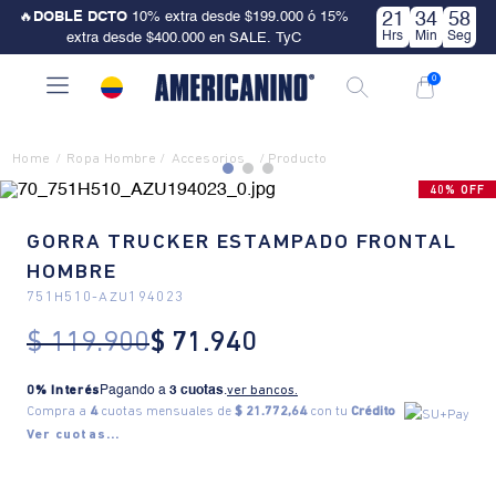
🔥
DOBLE DCTO
10% extra desde $199.000 ó 15%
21
34
58
Hrs
Min
Seg
extra desde $400.000 en SALE. TyC
0
Ropa Hombre
Accesorios
40% OFF
GORRA TRUCKER ESTAMPADO FRONTAL
HOMBRE
751H510
-
AZU194023
$
119
.
900
$
71
.
940
0% Interés
Pagando a
3 cuotas
.
ver bancos.
Compra a
4
cuotas mensuales de
$ 21.772,64
con tu
Crédito
Ver cuotas...