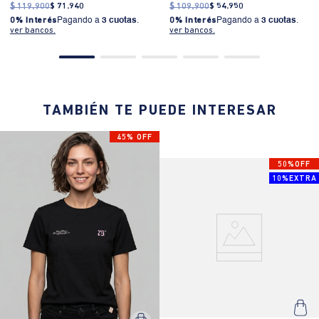
$
119
.
900
$
71
.
940
$
109
.
900
$
54
.
950
0% Interés
Pagando a
3 cuotas
.
0% Interés
Pagando a
3 cuotas
.
ver bancos.
ver bancos.
TAMBIÉN TE PUEDE INTERESAR
45% OFF
50%OFF
10%EXTRA