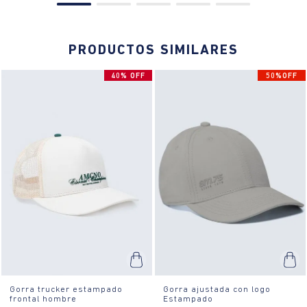
¿Cómo es el fit?:
Gorra tipo camionero con frontal sólido y laterales
de malla, bordado frontal con texto 'AMENO Eternal Champions' en
blanco contrastante, correa trasera ajustable.
PRODUCTOS SIMILARES
¿Cómo se usa?:
Ideal para eventos casuales y deportivos, esta
gorra complementa perfectamente un look relajado.
40% OFF
50%OFF
Gorra trucker estampado
Gorra ajustada con logo
frontal hombre
Estampado