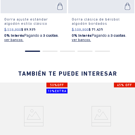
Gorra ajuste estándar
Gorra clásica de béisbol
algodón estilo clásico
algodón bordados
$
119
.
900
$
89
.
925
$
109
.
900
$
71
.
435
0% Interés
Pagando a
3 cuotas
.
0% Interés
Pagando a
3 cuotas
.
ver bancos.
ver bancos.
TAMBIÉN TE PUEDE INTERESAR
50%OFF
45% OFF
10%EXTRA