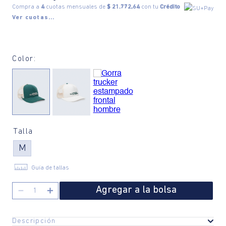
Compra a
4
cuotas mensuales de
$ 21.772,64
con tu
Crédito
Ver cuotas...
Color:
Talla
M
Guía de tallas
Agregar a la bolsa
－
＋
Descripción