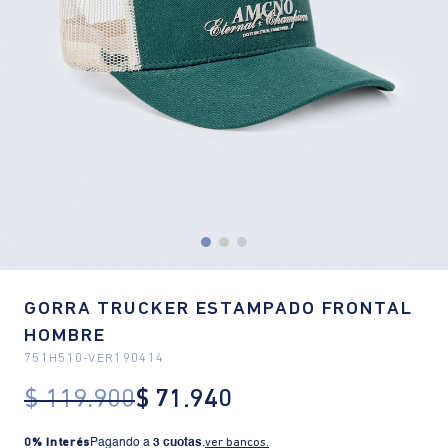
GORRA TRUCKER ESTAMPADO FRONTAL
HOMBRE
751H510
-
VER190414
$
119
.
900
$
71
.
940
0% Interés
Pagando a
3 cuotas
.
ver bancos.