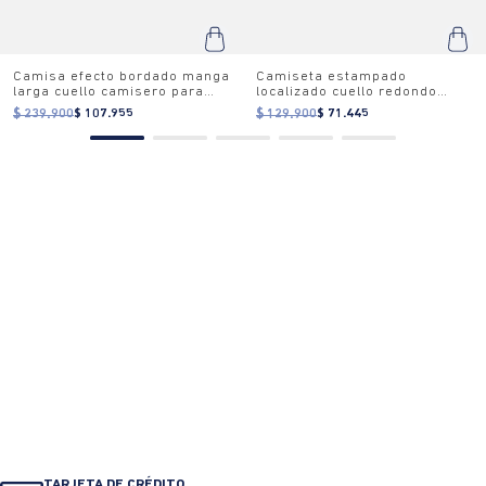
Camisa efecto bordado manga
Camiseta estampado
larga cuello camisero para
localizado cuello redondo
hombre
para mujer
$ 239.900
$ 107.955
$ 129.900
$ 71.445
TARJETA DE CRÉDITO