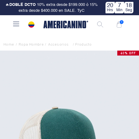
🔥
DOBLE DCTO
10% extra desde $199.000 ó 15%
20
7
18
Hrs
Min
Seg
extra desde $400.000 en SALE. TyC
0
Ropa Hombre
Accesorios
40% OFF